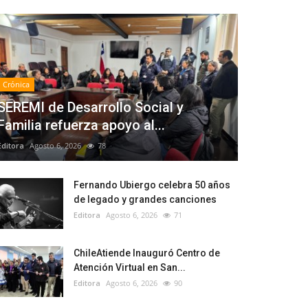
Crónica
SEREMI de Desarrollo Social y
Familia refuerza apoyo al...
Editora
Agosto 6, 2026
78
Fernando Ubiergo celebra 50 años
de legado y grandes canciones
Editora
Agosto 6, 2026
71
ChileAtiende Inauguró Centro de
Atención Virtual en San...
Editora
Agosto 6, 2026
90