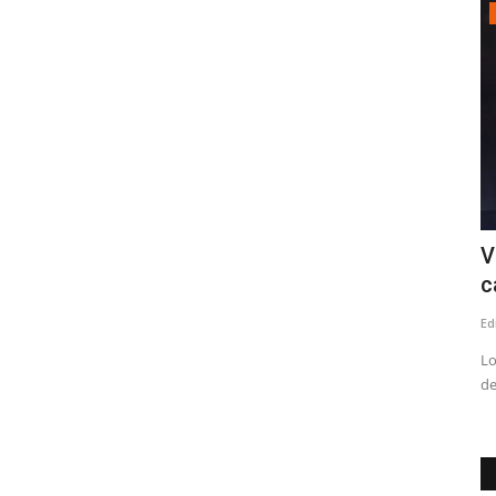
Política
portivo
Recursos Pro-Retención: las
V
responsabilidades políticas...
c
Editora
Junio 29, 2026
253
Ed
 Inversión de
"El alcalde Mario Meza tiene el deber de entregar
Lo
explicaciones claras y asumir...
de