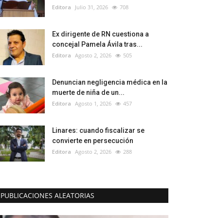
Editora
Julio 31, 2026
708
Ex dirigente de RN cuestiona a
concejal Pamela Ávila tras...
Editora
Agosto 2, 2026
505
Denuncian negligencia médica en la
muerte de niña de un...
Editora
Agosto 1, 2026
457
Linares: cuando fiscalizar se
convierte en persecución
Editora
Agosto 2, 2026
288
PUBLICACIONES ALEATORIAS