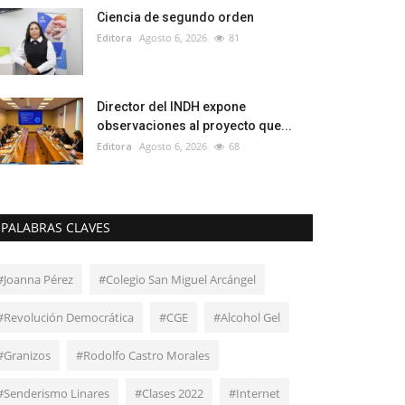
Ciencia de segundo orden
Editora
Agosto 6, 2026
81
Director del INDH expone
observaciones al proyecto que...
Editora
Agosto 6, 2026
68
PALABRAS CLAVES
#Joanna Pérez
#Colegio San Miguel Arcángel
#Revolución Democrática
#CGE
#Alcohol Gel
#Granizos
#Rodolfo Castro Morales
#Senderismo Linares
#Clases 2022
#Internet