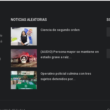
NOTICIAS ALEATORIAS
S
Ciencia de segundo orden
de
té
(AUDIO) Persona mayor se mantiene en
estado grave a raíz...
l
Operativo policial culmina con tres
sujetos detenidos por...
C