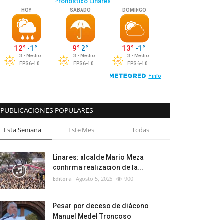
PUBLICACIONES POPULARES
Esta Semana
Este Mes
Todas
Linares: alcalde Mario Meza
confirma realización de la...
Editora
Agosto 5, 2026
900
Pesar por deceso de diácono
Manuel Medel Troncoso