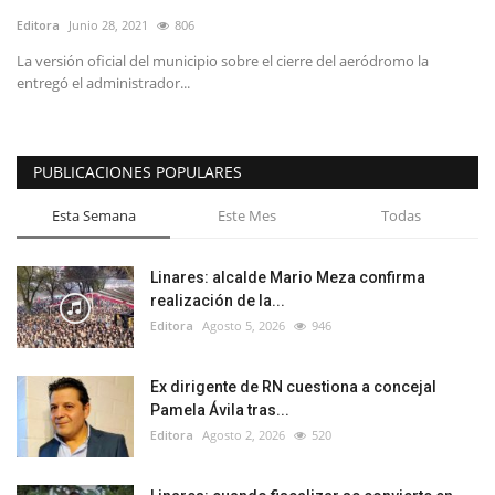
Editora
Junio 28, 2021
806
La versión oficial del municipio sobre el cierre del aeródromo la
entregó el administrador...
PUBLICACIONES POPULARES
Esta Semana
Este Mes
Todas
Linares: alcalde Mario Meza confirma
realización de la...
Editora
Agosto 5, 2026
946
Ex dirigente de RN cuestiona a concejal
Pamela Ávila tras...
Editora
Agosto 2, 2026
520