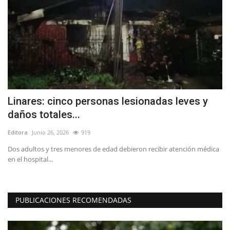
ía
Linares: cinco personas lesionadas leves y
L
daños totales...
n
Editora
Junio 26, 2026
919
Ed
Dos adultos y tres menores de edad debieron recibir atención médica
H.
en el hospital...
es
PUBLICACIONES RECOMENDADAS