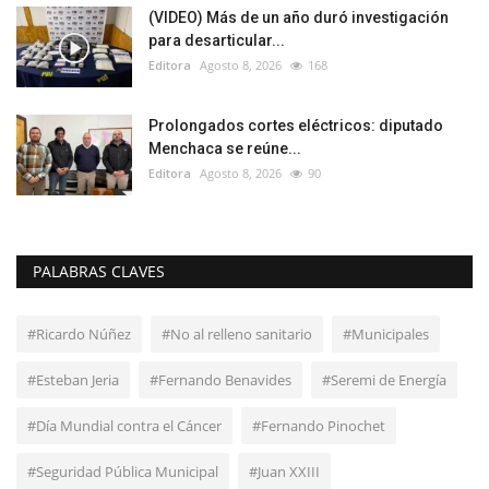
(VIDEO) Más de un año duró investigación
para desarticular...
Editora
Agosto 8, 2026
168
Prolongados cortes eléctricos: diputado
Menchaca se reúne...
Editora
Agosto 8, 2026
90
PALABRAS CLAVES
#Ricardo Núñez
#No al relleno sanitario
#Municipales
#Esteban Jeria
#Fernando Benavides
#Seremi de Energía
#Día Mundial contra el Cáncer
#Fernando Pinochet
#Seguridad Pública Municipal
#Juan XXIII