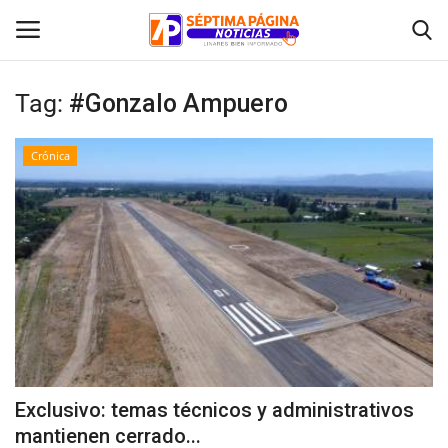
Tag:
#Gonzalo Ampuero
Inicio
Crónica
Crónica
Policial
Tribunales
Deporte
Política
Exclusivo: temas técnicos y administrativos
mantienen cerrado...
Espectáculos