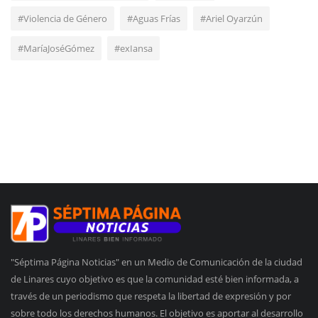
#Violencia de Género
#Aguas Frías
#Ariel Oyarzún
#MaríaJoséGómez
#exIansa
"Séptima Página Noticias" en un Medio de Comunicación de la ciudad
de Linares cuyo objetivo es que la comunidad esté bien informada, a
través de un periodismo que respeta la libertad de expresión y por
sobre todo los derechos humanos. El objetivo es aportar al desarrollo