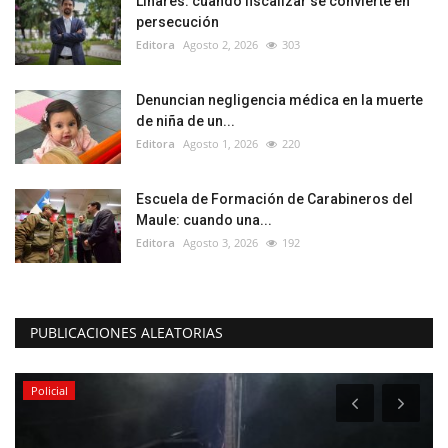
Linares: cuando fiscalizar se convierte en
persecución
Editora
Agosto 2, 2026
303
Denuncian negligencia médica en la muerte
de niña de un...
Editora
Agosto 1, 2026
220
Escuela de Formación de Carabineros del
Maule: cuando una...
Editora
Agosto 3, 2026
192
PUBLICACIONES ALEATORIAS
Policial