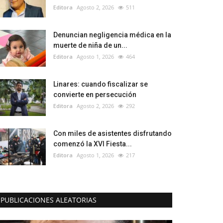
Editora
Agosto 2, 2026
511
Denuncian negligencia médica en la
muerte de niña de un...
Editora
Agosto 1, 2026
464
Linares: cuando fiscalizar se
convierte en persecución
Editora
Agosto 2, 2026
292
Con miles de asistentes disfrutando
comenzó la XVI Fiesta...
Editora
Agosto 1, 2026
217
PUBLICACIONES ALEATORIAS