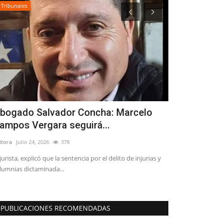
Tribunales
Espectáculos
bogado Salvador Concha: Marcelo
Llega el T
ampos Vergara seguirá...
de Linares
itora
Julio 24, 2026
378
Editora
Julio 24, 2
 jurista, explicó que la sentencia por el delito de injurias y
El profesor, col
lumnias dictaminada...
Méndez presentar
PUBLICACIONES RECOMENDADAS