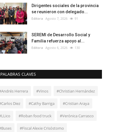
Dirigentes sociales de la provincia
se reunieron con delegado...
Editora
Agosto 7, 2026
91
SEREMI de Desarrollo Social y
Familia refuerza apoyo al...
Editora
Agosto 6, 2026
130
PALABRAS CLAVES
#Andrés Herrera
#Vinos
#Christian Hernández
#Carlos Diez
#Cathy Barriga
#Cristian Araya
#LLico
#Roban food truck
#Verónica Carrasco
#Buses
#Fiscal Alexie Crisóstomo