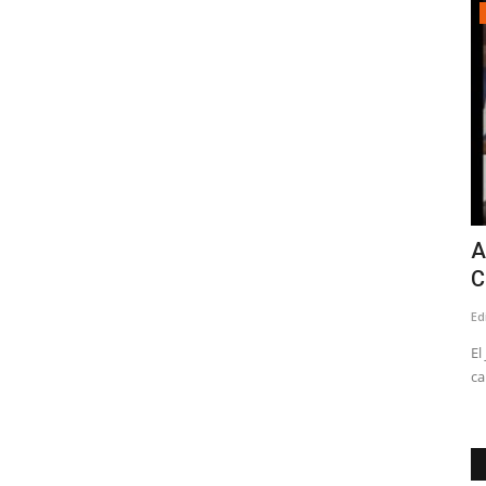
Deporte
de
¿Quién es Jorge Alvial?, el nuevo
A
controlador de la SADP...
C
Editora
Febrero 18, 2026
1043
Ed
toridades
El empresario iquiqueño, es dueño además del Club Herrera
El
FC de la Primera División...
ca