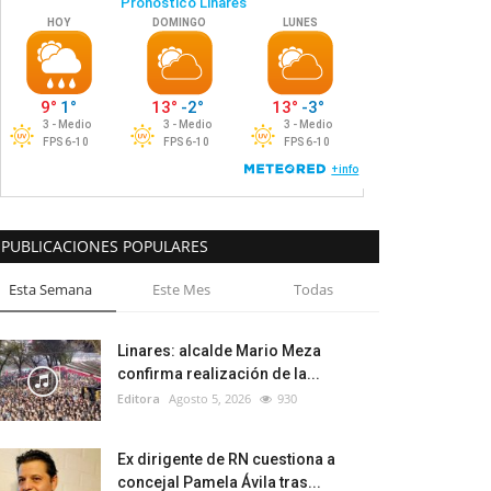
PUBLICACIONES POPULARES
Esta Semana
Este Mes
Todas
Linares: alcalde Mario Meza
confirma realización de la...
Editora
Agosto 5, 2026
930
Ex dirigente de RN cuestiona a
concejal Pamela Ávila tras...