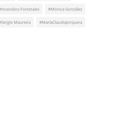
#Incendios Forestales
#Mónica González
#Sergio Maureira
#MaríaClaudiaJorquera