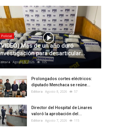
Policial
(VIDEO) Más de un año duró
investigación para desarticular...
Editora
Agosto 8, 2026
105
Prolongados cortes eléctricos:
diputado Menchaca se reúne...
Editora
Agosto 8, 2026
57
Director del Hospital de Linares
valoró la aprobación del...
Editora
Agosto 7, 2026
115