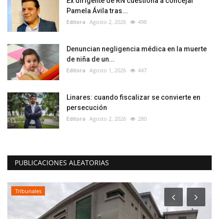
Ex dirigente de RN cuestiona a concejal
Pamela Ávila tras...
Editora
Agosto 2, 2026
498
Denuncian negligencia médica en la muerte
de niña de un...
Editora
Agosto 1, 2026
447
Linares: cuando fiscalizar se convierte en
persecución
Editora
Agosto 2, 2026
280
PUBLICACIONES ALEATORIAS
Tribunales