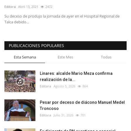
Editora
Abril 13, 2021
2472
Su deceso de produjo la jornada de ayer en el Hospital Regional de
Talca debido...
PUBLICACIONES POPULARES
Esta Semana
Este Mes
Todas
Linares: alcalde Mario Meza confirma
realización de la...
Editora
Agosto 5, 2026
864
Pesar por deceso de diácono Manuel Medel
Troncoso
Editora
Julio 31, 2026
701