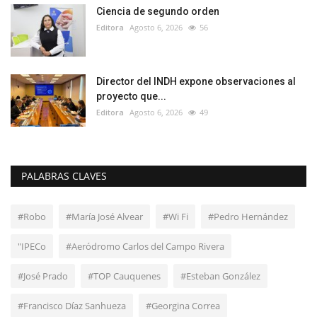
Ciencia de segundo orden
Editora
Agosto 6, 2026
56
Director del INDH expone observaciones al
proyecto que...
Editora
Agosto 6, 2026
49
PALABRAS CLAVES
#Robo
#María José Alvear
#Wi Fi
#Pedro Hernández
"IPECo
#Aeródromo Carlos del Campo Rivera
#José Prado
#TOP Cauquenes
#Esteban González
#Francisco Díaz Sanhueza
#Georgina Correa