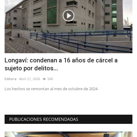
a
Longaví: condenan a 16 años de cárcel a
J
sujeto por delitos...
I
Editora
Abril 21, 2026
568
Ed
Los hechos se remontan al mes de octubre de 2024
El
“O
PUBLICACIONES RECOMENDADAS