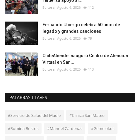
refuerza apoyo al...
Editora
Agosto 6, 2026
112
Fernando Ubiergo celebra 50 años de
legado y grandes canciones
Editora
Agosto 6, 2026
79
ChileAtiende Inauguró Centro de Atención
Virtual en San...
Editora
Agosto 6, 2026
113
PALABRAS CLAVES
#Servicio de Salud del Maule
#Clínica San Mateo
#Romina Bustos
#Manuel Cárdenas
#Gemelokos