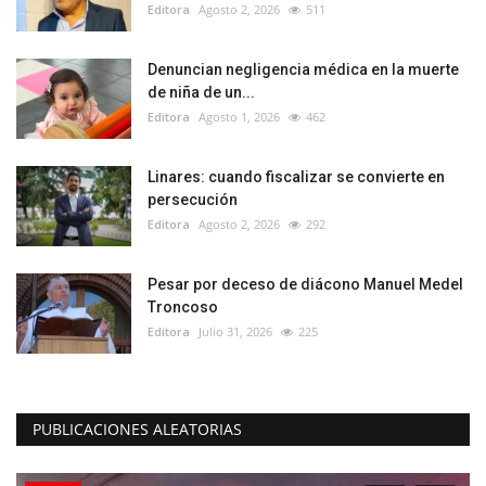
Editora
Agosto 2, 2026
511
Denuncian negligencia médica en la muerte
de niña de un...
Editora
Agosto 1, 2026
462
Linares: cuando fiscalizar se convierte en
persecución
Editora
Agosto 2, 2026
292
Pesar por deceso de diácono Manuel Medel
Troncoso
Editora
Julio 31, 2026
225
PUBLICACIONES ALEATORIAS