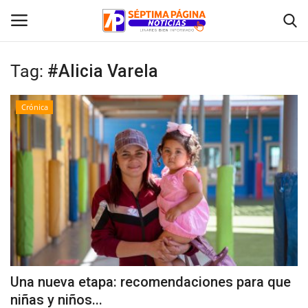
Tag:
#Alicia Varela
Inicio
Crónica
Crónica
Policial
Tribunales
Deporte
Política
Una nueva etapa: recomendaciones para que
niñas y niños...
Espectáculos