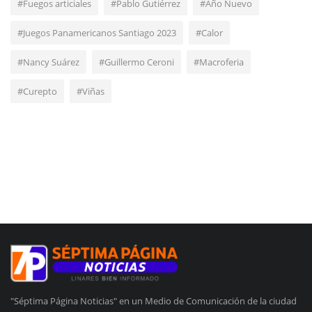
#Fuegos articiales
#Pablo Gutiérrez
#Año Nuevo
#Juegos Panamericanos Santiago 2023
#Calor
#Nancy Suárez
#Guillermo Ceroni
#Macroferia
#Curepto
#Viñas
"Séptima Página Noticias" en un Medio de Comunicación de la ciudad