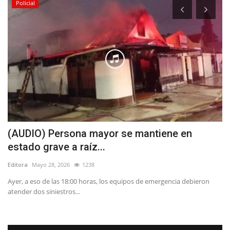
Policial
(AUDIO) Persona mayor se mantiene en
D
estado grave a raíz...
u
Editora
Mayo 28, 2026
1238
Ed
Ayer, a eso de las 18:00 horas, los equipos de emergencia debieron
La
atender dos siniestros...
de