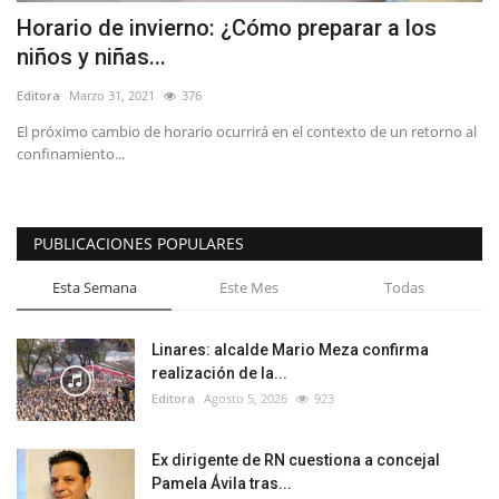
Horario de invierno: ¿Cómo preparar a los
niños y niñas...
Editora
Marzo 31, 2021
376
El próximo cambio de horario ocurrirá en el contexto de un retorno al
confinamiento...
PUBLICACIONES POPULARES
Esta Semana
Este Mes
Todas
Linares: alcalde Mario Meza confirma
realización de la...
Editora
Agosto 5, 2026
923
Ex dirigente de RN cuestiona a concejal
Pamela Ávila tras...