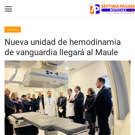
Crónica
Nueva unidad de hemodinamia
Inicio
de vanguardia llegará al Maule
Crónica
Policial
Tribunales
Deporte
Política
Espectáculos