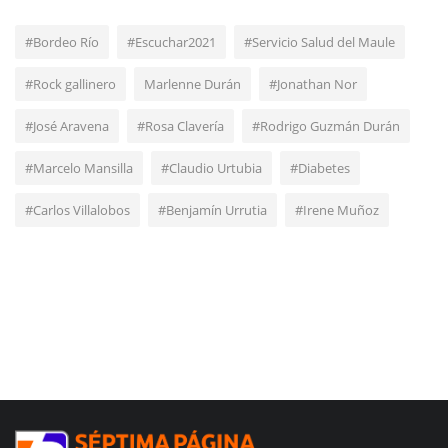
#Bordeo Río
#Escuchar2021
#Servicio Salud del Maule
#Rock gallinero
Marlenne Durán
#Jonathan Nor
#José Aravena
#Rosa Clavería
#Rodrigo Guzmán Durán
#Marcelo Mansilla
#Claudio Urtubia
#Diabetes
#Carlos Villalobos
#Benjamín Urrutia
#Irene Muñoz