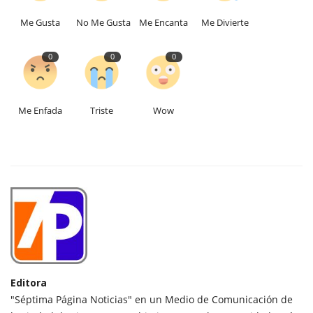
Me Gusta
No Me Gusta
Me Encanta
Me Divierte
0
0
0
Me Enfada
Triste
Wow
Editora
"Séptima Página Noticias" en un Medio de Comunicación de