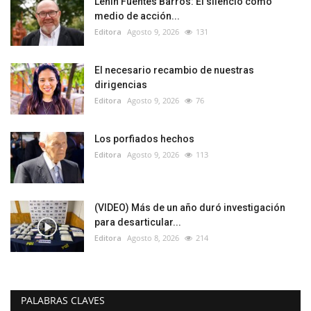
Lenin Fuentes Barros: El silencio como
medio de acción...
Editora
Agosto 9, 2026
131
El necesario recambio de nuestras
dirigencias
Editora
Agosto 9, 2026
76
Los porfiados hechos
Editora
Agosto 9, 2026
113
(VIDEO) Más de un año duró investigación
para desarticular...
Editora
Agosto 8, 2026
214
PALABRAS CLAVES