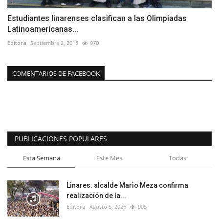
Estudiantes linarenses clasifican a las Olimpiadas
Latinoamericanas...
Editora
Septiembre 2, 2018
970
COMENTARIOS DE FACEBOOK
PUBLICACIONES POPULARES
Esta Semana
Este Mes
Todas
Linares: alcalde Mario Meza confirma
realización de la...
Editora
Agosto 5, 2026
905