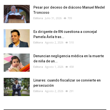
Pesar por deceso de diácono Manuel Medel
Troncoso
Editora
Julio 31, 2026
709
Ex dirigente de RN cuestiona a concejal
Pamela Ávila tras...
Editora
Agosto 2, 2026
510
Denuncian negligencia médica en la muerte
de niña de un...
Editora
Agosto 1, 2026
458
Linares: cuando fiscalizar se convierte en
persecución
Editora
Agosto 2, 2026
291