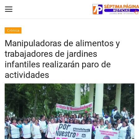
Crónica
Manipuladoras de alimentos y
Inicio
trabajadores de jardines
Crónica
infantiles realizarán paro de
actividades
Policial
Tribunales
Deporte
Política
Espectáculos