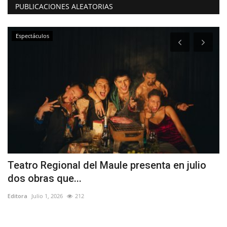
PUBLICACIONES ALEATORIAS
Espectáculos
Teatro Regional del Maule presenta en julio
L
dos obras que...
s
Editora
Julio 1, 2026
212
Ed
s y
Lo