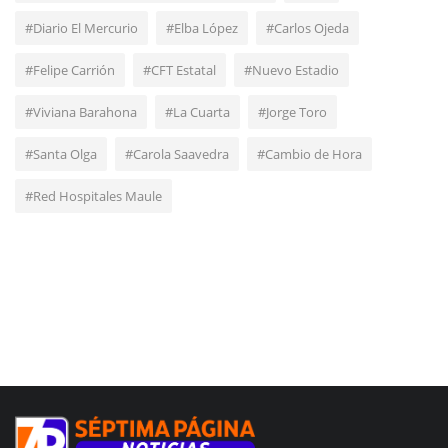
#Diario El Mercurio
#Elba López
#Carlos Ojeda
#Felipe Carrión
#CFT Estatal
#Nuevo Estadio
#Viviana Barahona
#La Cuarta
#Jorge Toro
#Santa Olga
#Carola Saavedra
#Cambio de Hora
#Red Hospitales Maule