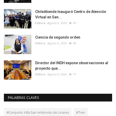
ChileAtiende Inauguró Centro de Atención
Virtual en San...
Editora
Agosto 6, 2026
95
Ciencia de segundo orden
Editora
Agosto 6, 2026
89
Director del INDH expone observaciones al
proyecto que...
Editora
Agosto 6, 2026
77
PALABRAS CLAVES
#Conjunto Villa San Ambrosio de Linares
#Tren