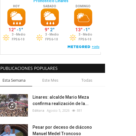
PUBLICACIONES POPULARES
Esta Semana
Este Mes
Todas
Linares: alcalde Mario Meza
confirma realización de la...
Editora
Agosto 5, 2026
881
Pesar por deceso de diácono
Manuel Medel Troncoso