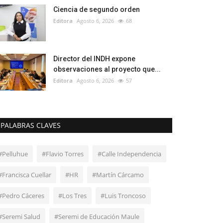
Ciencia de segundo orden
Editora
Agosto 6, 2026
68
Director del INDH expone
observaciones al proyecto que...
Editora
Agosto 6, 2026
57
PALABRAS CLAVES
#Pelluhue
#Flavio Torres
#Calle Independencia
#Francisca Cuellar
#HR
#Martín Cárcamo
#Pedro Cáceres
#Los Tres
#Luis Troncoso
#Seremi Salud
#Seremi de Educación Maule