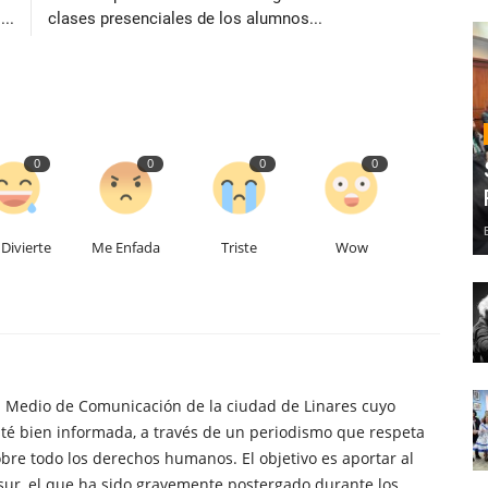
..
clases presenciales de los alumnos...
0
0
0
0
Divierte
Me Enfada
Triste
Wow
n Medio de Comunicación de la ciudad de Linares cuyo
té bien informada, a través de un periodismo que respeta
obre todo los derechos humanos. El objetivo es aportar al
sur, el que ha sido gravemente postergado durante los