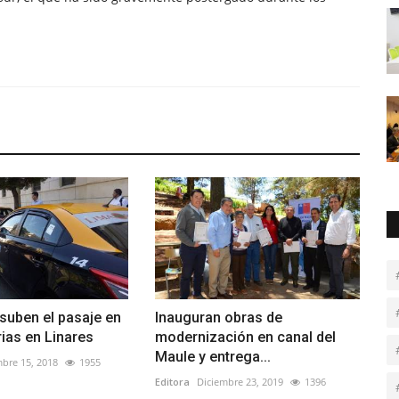
 suben el pasaje en
Inauguran obras de
rias en Linares
modernización en canal del
Maule y entrega...
bre 15, 2018
1955
Editora
Diciembre 23, 2019
1396