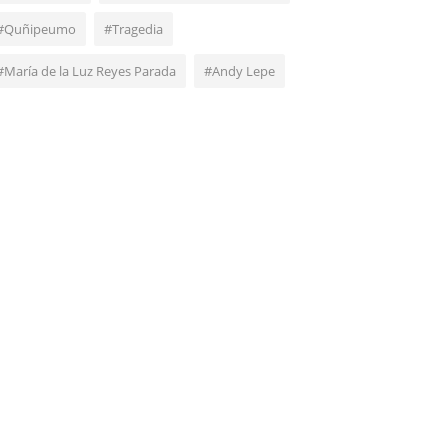
#Quñipeumo
#Tragedia
#María de la Luz Reyes Parada
#Andy Lepe