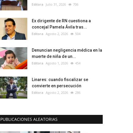
Editora
Julio 31, 2026
706
Ex dirigente de RN cuestiona a
concejal Pamela Ávila tras...
Editora
Agosto 2, 2026
504
Denuncian negligencia médica en la
muerte de niña de un...
Editora
Agosto 1, 2026
454
Linares: cuando fiscalizar se
convierte en persecución
Editora
Agosto 2, 2026
286
PUBLICACIONES ALEATORIAS