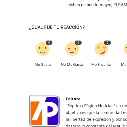
clubes de adulto mayor, ELEAM.
¿CUAL FUE TU REACCIÓN?
0
0
0
Me Gusta
No Me Gusta
Me Encanta
Me 
Editora
"Séptima Página Noticias" en u
objetivo es que la comunidad es
la libertad de expresión y por s
desarrollo constante del Maule 