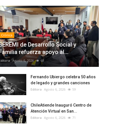
Crónica
SEREMI de Desarrollo Social y
Familia refuerza apoyo al...
Editora
Agosto 6, 2026
68
Fernando Ubiergo celebra 50 años
de legado y grandes canciones
Editora
Agosto 6, 2026
59
ChileAtiende Inauguró Centro de
Atención Virtual en San...
Editora
Agosto 6, 2026
71