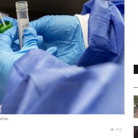
virus.
316