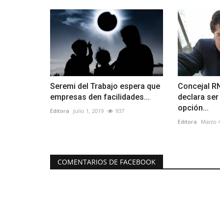
Seremi del Trabajo espera que
Concejal R
empresas den facilidades...
declara ser 
opción...
Editora
Julio 1, 2019
937
Editora
Marzo 4
COMENTARIOS DE FACEBOOK