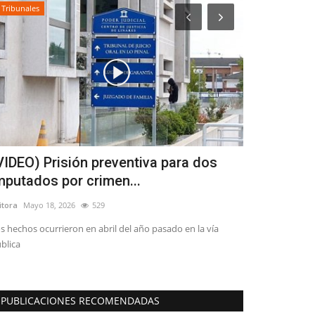
Tribunales
Espectáculos
VIDEO) Prisión preventiva para dos
Con miles 
mputados por crimen...
comenzó la 
itora
Mayo 18, 2026
529
Editora
Agosto 1, 
s hechos ocurrieron en abril del año pasado en la vía
Por decimosexto a
blica
fiesta de inverno.
PUBLICACIONES RECOMENDADAS