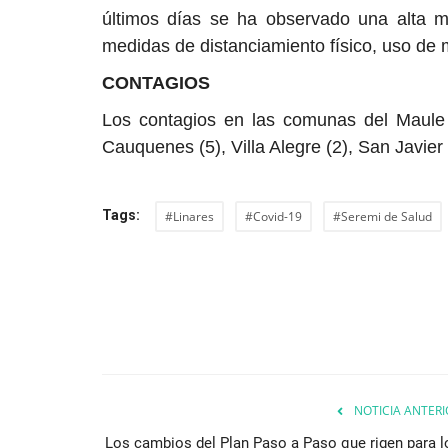
Tribunales
últimos días se ha observado una alta mo
medidas de distanciamiento físico, uso de 
CONTAGIOS
Los contagios en las comunas del Maule s
Cauquenes (5), Villa Alegre (2), San Javier 
Tags:
#Linares
#Covid-19
#Seremi de Salud
Longaví: condenan a 16 años d
a sujeto por delitos...
Editora
Abril 21, 2026
571
Los hechos se remontan al mes de octubre de 2
NOTICIA ANTERI
Los cambios del Plan Paso a Paso que rigen para l