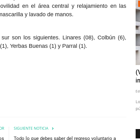
Espectáculos
vilidad en el área central y relajamiento en las
mascarilla y lavado de manos.
ur son los siguientes. Linares (08), Colbún (6),
(1), Yerbas Buenas (1) y Parral (1).
e cárcel
Fernando Ubiergo celebra 50 años de
(
legado y grandes canciones
i
Editora
Agosto 6, 2026
59
Ed
024
El autor de clásicos como ‘Un café para Platón’, ‘El tiempo en
Lo
las Bastillas’ y...
pú
OR
SIGUIENTE NOTICIA
os
Todo lo que debes saber del regreso voluntario a