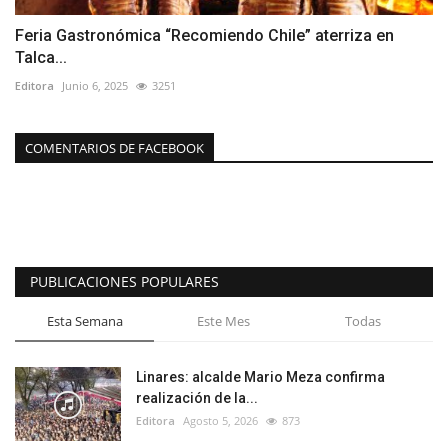
Feria Gastronómica “Recomiendo Chile” aterriza en
Talca...
Editora
Junio 6, 2025
3251
COMENTARIOS DE FACEBOOK
PUBLICACIONES POPULARES
Esta Semana
Este Mes
Todas
Linares: alcalde Mario Meza confirma
realización de la...
Editora
Agosto 5, 2026
873