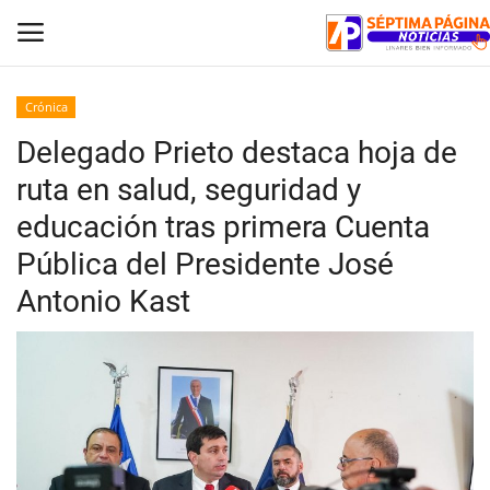
Crónica
Delegado Prieto destaca hoja de
Inicio
ruta en salud, seguridad y
Crónica
educación tras primera Cuenta
Pública del Presidente José
Policial
Antonio Kast
Tribunales
Deporte
Política
Espectáculos