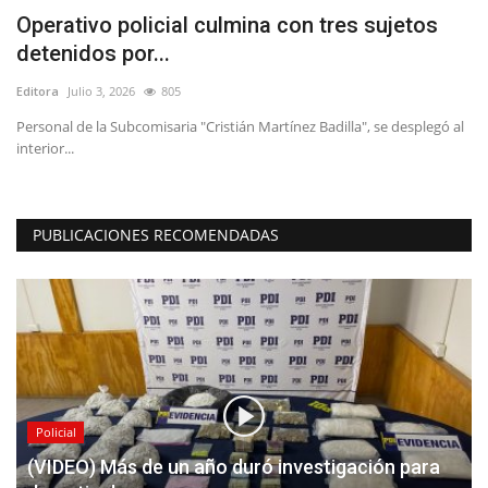
Operativo policial culmina con tres sujetos
(
detenidos por...
p
Editora
Julio 3, 2026
805
Ed
Personal de la Subcomisaria "Cristián Martínez Badilla", se desplegó al
El
interior...
tr
PUBLICACIONES RECOMENDADAS
Policial
(VIDEO) Más de un año duró investigación para