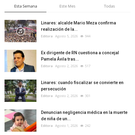
Esta Semana
Este Mes
Todas
Linares: alcalde Mario Meza confirma
realización de la...
Editora
Agosto 5, 2026
944
Ex dirigente de RN cuestiona a concejal
Pamela Ávila tras...
Editora
Agosto 2, 2026
517
Linares: cuando fiscalizar se convierte en
persecución
Editora
Agosto 2, 2026
301
Denuncian negligencia médica en la muerte
de niña de un...
Editora
Agosto 1, 2026
242