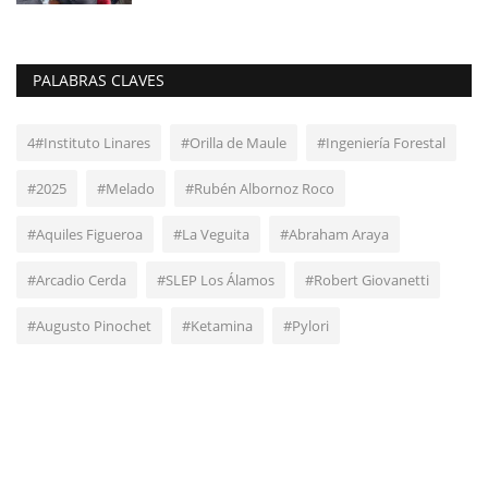
PALABRAS CLAVES
4#Instituto Linares
#Orilla de Maule
#Ingeniería Forestal
#2025
#Melado
#Rubén Albornoz Roco
#Aquiles Figueroa
#La Veguita
#Abraham Araya
#Arcadio Cerda
#SLEP Los Álamos
#Robert Giovanetti
#Augusto Pinochet
#Ketamina
#Pylori