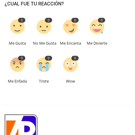
¿CUAL FUE TU REACCIÓN?
0
0
0
0
Me Gusta
No Me Gusta
Me Encanta
Me Divierte
0
0
0
Me Enfada
Triste
Wow