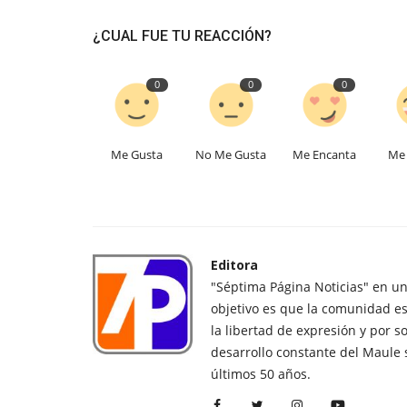
¿CUAL FUE TU REACCIÓN?
0
0
0
Me Gusta
No Me Gusta
Me Encanta
Me 
Editora
"Séptima Página Noticias" en u
objetivo es que la comunidad es
la libertad de expresión y por s
desarrollo constante del Maule 
últimos 50 años.