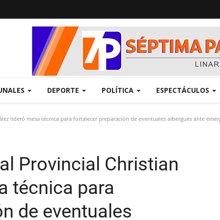
UNALES
DEPORTE
POLÍTICA
ESPECTÁCULOS
ález lideró mesa técnica para fortalecer preparación de eventuales albergues ante emer
l Provincial Christian
a técnica para
ón de eventuales