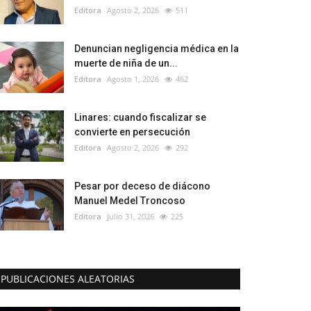
Editora
Agosto 2, 2026
511
Denuncian negligencia médica en la
muerte de niña de un...
Editora
Agosto 1, 2026
462
Linares: cuando fiscalizar se
convierte en persecución
Editora
Agosto 2, 2026
292
Pesar por deceso de diácono
Manuel Medel Troncoso
Editora
Julio 31, 2026
225
PUBLICACIONES ALEATORIAS