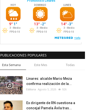
PUBLICACIONES POPULARES
Esta Semana
Este Mes
Todas
Linares: alcalde Mario Meza
confirma realización de la...
Editora
Agosto 5, 2026
926
Ex dirigente de RN cuestiona a
concejal Pamela Ávila tras...