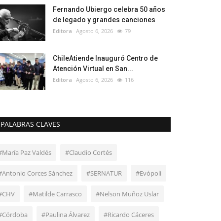
Fernando Ubiergo celebra 50 años
de legado y grandes canciones
Editora
Agosto 6, 2026
79
ChileAtiende Inauguró Centro de
Atención Virtual en San...
Editora
Agosto 6, 2026
116
PALABRAS CLAVES
#María Paz Valdés
#Claudio Cortés
#Antonio Corces Sánchez
#SERNATUR
#Evópoli
#CHV
#Matilde Carrasco
#Nelson Muñoz Uslar
#Córdoba
#Paulina Álvarez
#Ricardo Cáceres