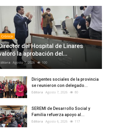
Crónica
Director del Hospital de Linares
valoró la aprobación del...
Editora
Agosto 7, 2026
100
Dirigentes sociales de la provincia
se reunieron con delegado...
Editora
Agosto 7, 2026
80
SEREMI de Desarrollo Social y
Familia refuerza apoyo al...
Editora
Agosto 6, 2026
117