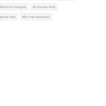
#Emerson Vásquez
#Consuelo Ávila
#Javier Véliz
#No más femicidios