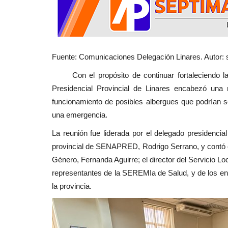
Política
Fuente: Comunicaciones Delegación Linares. Autor: s
Con el propósito de continuar fortaleciendo la pla
Presidencial Provincial de Linares encabezó una
funcionamiento de posibles albergues que podrían se
una emergencia.
Linares: cuando fiscalizar se c
en persecución
La reunión fue liderada por el delegado presidencia
provincial de SENAPRED, Rodrigo Serrano, y contó c
Editora
Agosto 2, 2026
289
Género, Fernanda Aguirre; el director del Servicio 
"Todos integran el mismo Concejo Municipal. T
representantes de la SEREMIa de Salud, y de los 
elegidos con el mismo mandato...
la provincia.