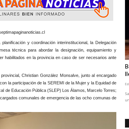
Deporte
eptimapaginanoticias.cl
nificación y coordinación interinstitucional, la Delegación
 mesa técnica para abordar la designación, equipamiento y
r habilitados en la provincia en caso de ser necesarios ante
onvierte
Linares tiene campeón nacional de
B
Compak Sporting
l
l provincial, Christian González Monsalve, junto al encargado
on la participación de la SEREMI de la Mujer y la Equidad de
Editora
Noviembre 26, 2025
1537
Ed
Local de Educación Pública (SLEP) Los Álamos, Marcelo Torres;
odos fueron
Víctor Rodríguez Rojas, que además es el presidente de la
Sa
encargados comunales de emergencia de las ocho comunas de
Asociación de Pesca, Caza...
un