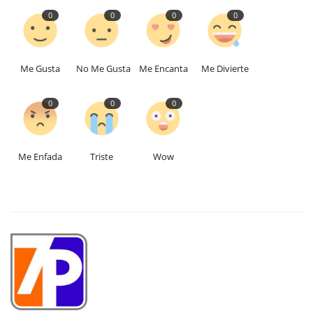
0
0
0
0
Me Gusta
No Me Gusta
Me Encanta
Me Divierte
0
0
0
Me Enfada
Triste
Wow