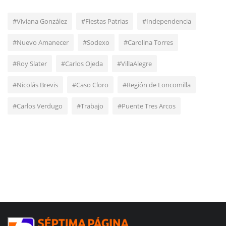
#Viviana González
#Fiestas Patrias
#Independencia
#Nuevo Amanecer
#Sodexo
#Carolina Torres
#Roy Slater
#Carlos Ojeda
#VillaAlegre
#Nicolás Brevis
#Caso Cloro
#Región de Loncomilla
#Carlos Verdugo
#Trabajo
#Puente Tres Arcos