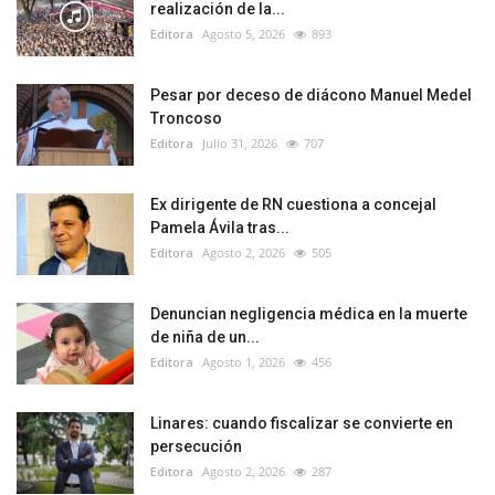
realización de la...
Editora
Agosto 5, 2026
893
Pesar por deceso de diácono Manuel Medel
Troncoso
Editora
Julio 31, 2026
707
Ex dirigente de RN cuestiona a concejal
Pamela Ávila tras...
Editora
Agosto 2, 2026
505
Denuncian negligencia médica en la muerte
de niña de un...
Editora
Agosto 1, 2026
456
Linares: cuando fiscalizar se convierte en
persecución
Editora
Agosto 2, 2026
287