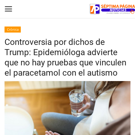
Crónica
Controversia por dichos de
Inicio
Trump: Epidemióloga advierte
Crónica
que no hay pruebas que vinculen
el paracetamol con el autismo
Policial
Tribunales
Deporte
Política
Espectáculos