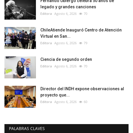
Fernando Ubiergo celebra 50 años de
legado y grandes canciones
Editora
Agosto 6, 2026
70
ChileAtiende Inauguró Centro de Atención
Virtual en San...
Editora
Agosto 6, 2026
79
Ciencia de segundo orden
Editora
Agosto 6, 2026
70
Director del INDH expone observaciones al
proyecto que...
Editora
Agosto 6, 2026
60
PALABRAS CLAVES