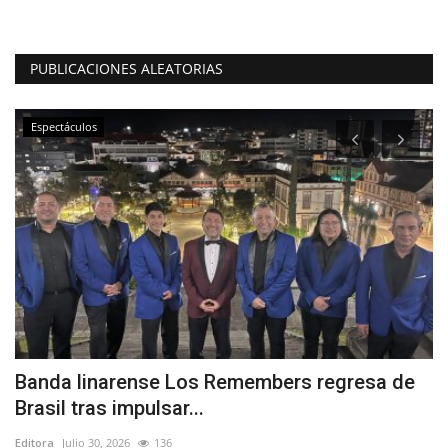
PUBLICACIONES ALEATORIAS
Espectáculos
Banda linarense Los Remembers regresa de
(
Brasil tras impulsar...
d
Editora
Julio 30, 2026
136
Ed