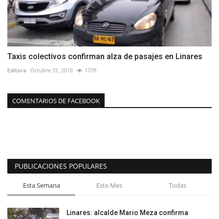
Taxis colectivos confirman alza de pasajes en Linares
Editora
Octubre 31, 2018
1778
COMENTARIOS DE FACEBOOK
PUBLICACIONES POPULARES
Esta Semana
Este Mes
Todas
Linares: alcalde Mario Meza confirma