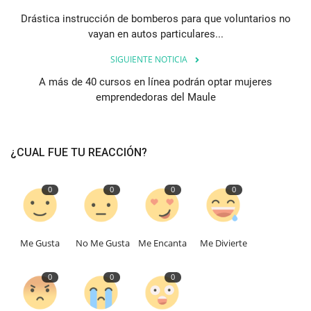
Drástica instrucción de bomberos para que voluntarios no
vayan en autos particulares...
SIGUIENTE NOTICIA
A más de 40 cursos en línea podrán optar mujeres
emprendedoras del Maule
¿CUAL FUE TU REACCIÓN?
0
0
0
0
Me Gusta
No Me Gusta
Me Encanta
Me Divierte
0
0
0