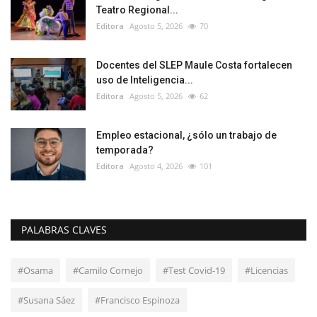
Teatro Regional...
Editora
Agosto 5, 2026
70
Docentes del SLEP Maule Costa fortalecen
uso de Inteligencia...
Editora
Agosto 5, 2026
62
Empleo estacional, ¿sólo un trabajo de
temporada?
Editora
Agosto 4, 2026
101
PALABRAS CLAVES
#Osama
#Camilo Cornejo
#Test Covid-19
#Licencias
#Susana Sáez
#Francisco Espinoza