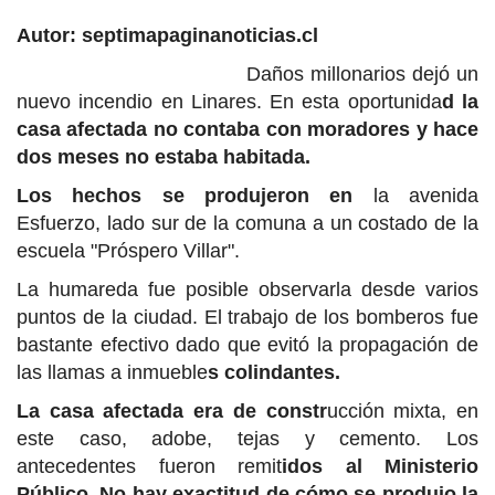
Autor: septimapaginanoticias.cl
Daños millonarios dejó un
nuevo incendio en Linares. En esta oportunida
d la
casa afectada no contaba con moradores y hace
dos meses no estaba habitada.
Los hechos se produjeron en
la avenida
Esfuerzo, lado sur de la comuna a un costado de la
escuela "Próspero Villar".
La humareda fue posible observarla desde varios
puntos de la ciudad. El trabajo de los bomberos fue
bastante efectivo dado que evitó la propagación de
las llamas a inmueble
s colindantes.
La casa afectada era de constr
ucción mixta, en
este caso, adobe, tejas y cemento. Los
antecedentes fueron remit
idos al Ministerio
Público. No hay exactitud de cómo se produjo la