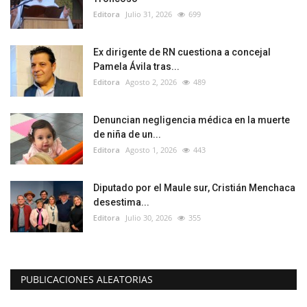
Editora
Julio 31, 2026
699
Ex dirigente de RN cuestiona a concejal
Pamela Ávila tras...
Editora
Agosto 2, 2026
489
Denuncian negligencia médica en la muerte
de niña de un...
Editora
Agosto 1, 2026
443
Diputado por el Maule sur, Cristián Menchaca
desestima...
Editora
Julio 30, 2026
355
PUBLICACIONES ALEATORIAS