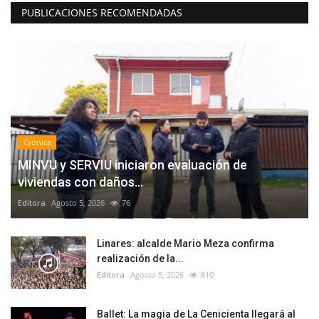
PUBLICACIONES RECOMENDADAS
Crónica
MINVU y SERVIU iniciaron evaluación de
viviendas con daños...
Editora
Agosto 5, 2026
76
Linares: alcalde Mario Meza confirma
realización de la...
Editora
Agosto 5, 2026
810
Ballet: La magia de La Cenicienta llegará al