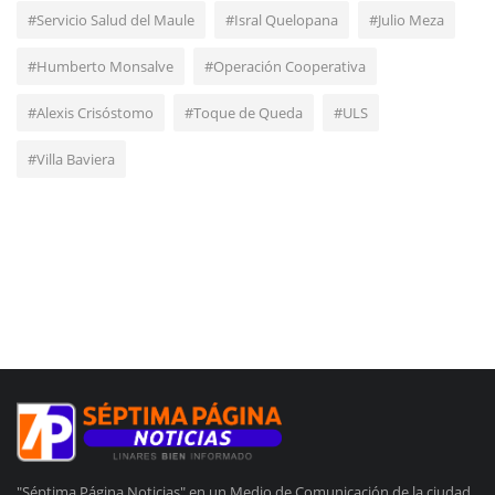
#Servicio Salud del Maule
#Isral Quelopana
#Julio Meza
#Humberto Monsalve
#Operación Cooperativa
#Alexis Crisóstomo
#Toque de Queda
#ULS
#Villa Baviera
"Séptima Página Noticias" en un Medio de Comunicación de la ciudad