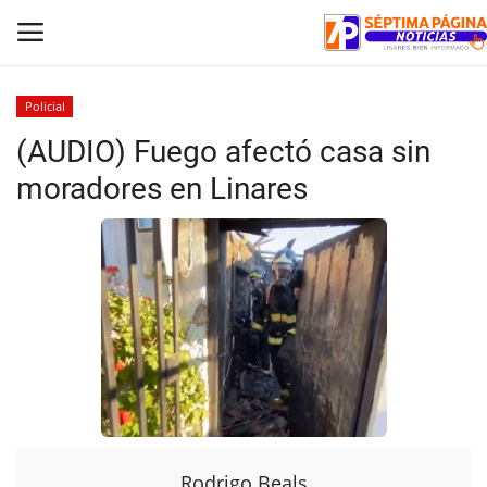
Policial
(AUDIO) Fuego afectó casa sin
Inicio
moradores en Linares
Crónica
Policial
Tribunales
Deporte
Política
Espectáculos
Rodrigo Beals