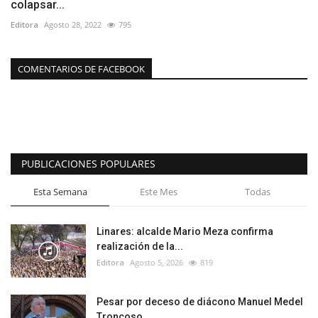
colapsar...
Editora
Agosto 28, 2022
795
COMENTARIOS DE FACEBOOK
PUBLICACIONES POPULARES
Esta Semana
Este Mes
Todas
Linares: alcalde Mario Meza confirma
realización de la...
Editora
Agosto 5, 2026
819
Pesar por deceso de diácono Manuel Medel
Troncoso