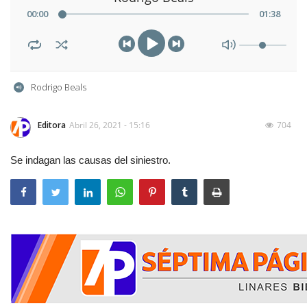
00
:
00
01
:
38
Rodrigo Beals
Editora
Abril 26, 2021 - 15:16
704
Se indagan las causas del siniestro.