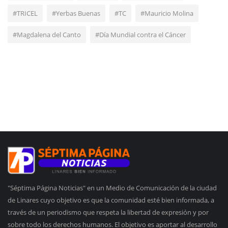
#TRICEL
#Yerbas Buenas
#TC
#Mauricio Molina
#Magdalena del Canto
#Día Mundial contra el Cáncer
"Séptima Página Noticias" en un Medio de Comunicación de la ciudad
de Linares cuyo objetivo es que la comunidad esté bien informada, a
través de un periodismo que respeta la libertad de expresión y por
sobre todo los derechos humanos. El objetivo es aportar al desarrollo