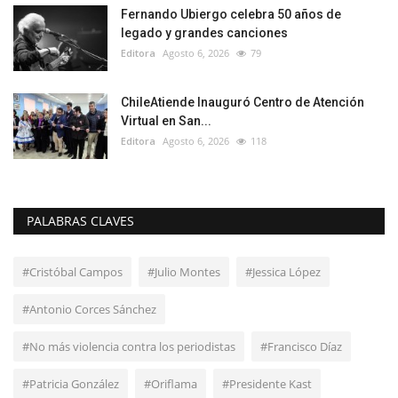
Fernando Ubiergo celebra 50 años de
legado y grandes canciones
Editora
Agosto 6, 2026
79
ChileAtiende Inauguró Centro de Atención
Virtual en San...
Editora
Agosto 6, 2026
118
PALABRAS CLAVES
#Cristóbal Campos
#Julio Montes
#Jessica López
#Antonio Corces Sánchez
#No más violencia contra los periodistas
#Francisco Díaz
#Patricia González
#Oriflama
#Presidente Kast