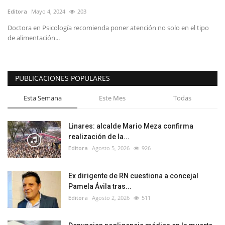
Editora
Mayo 4, 2024
203
Doctora en Psicología recomienda poner atención no solo en el tipo
de alimentación...
PUBLICACIONES POPULARES
Esta Semana
Este Mes
Todas
Linares: alcalde Mario Meza confirma
realización de la...
Editora
Agosto 5, 2026
926
Ex dirigente de RN cuestiona a concejal
Pamela Ávila tras...
Editora
Agosto 2, 2026
511