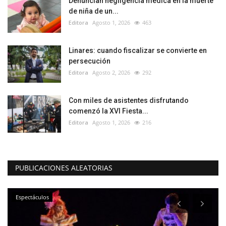
Denuncian negligencia médica en la muerte
de niña de un...
Editora
Agosto 1, 2026
463
Linares: cuando fiscalizar se convierte en
persecución
Editora
Agosto 2, 2026
292
Con miles de asistentes disfrutando
comenzó la XVI Fiesta...
Editora
Agosto 1, 2026
216
PUBLICACIONES ALEATORIAS
Espectáculos