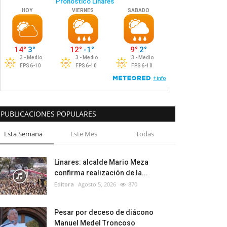
PUBLICACIONES POPULARES
Esta Semana
Este Mes
Todas
Linares: alcalde Mario Meza
confirma realización de la...
Editora
Agosto 5, 2026
870
Pesar por deceso de diácono
Manuel Medel Troncoso