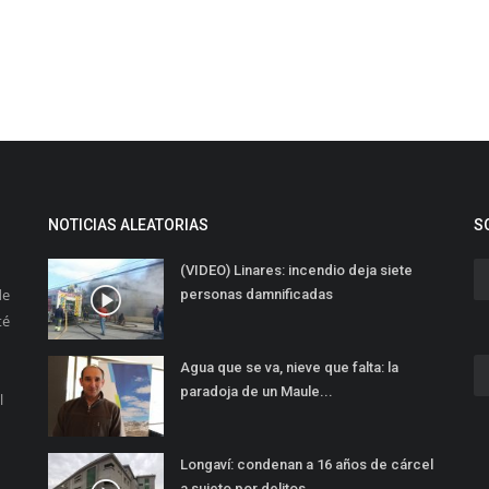
NOTICIAS ALEATORIAS
S
(VIDEO) Linares: incendio deja siete
de
personas damnificadas
té
Agua que se va, nieve que falta: la
paradoja de un Maule...
l
Longaví: condenan a 16 años de cárcel
a sujeto por delitos...