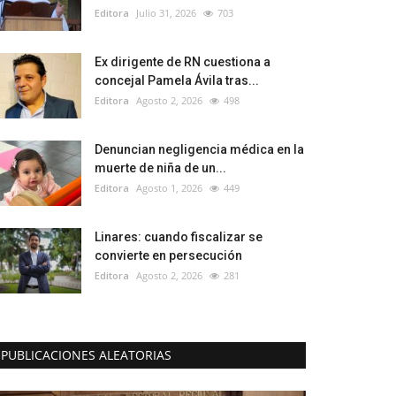
Editora
Julio 31, 2026
703
Ex dirigente de RN cuestiona a
concejal Pamela Ávila tras...
Editora
Agosto 2, 2026
498
Denuncian negligencia médica en la
muerte de niña de un...
Editora
Agosto 1, 2026
449
Linares: cuando fiscalizar se
convierte en persecución
Editora
Agosto 2, 2026
281
PUBLICACIONES ALEATORIAS