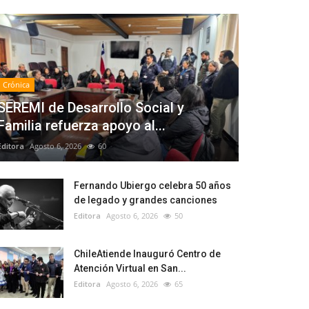
Crónica
SEREMI de Desarrollo Social y
Familia refuerza apoyo al...
Editora
Agosto 6, 2026
60
Fernando Ubiergo celebra 50 años
de legado y grandes canciones
Editora
Agosto 6, 2026
50
ChileAtiende Inauguró Centro de
Atención Virtual en San...
Editora
Agosto 6, 2026
65