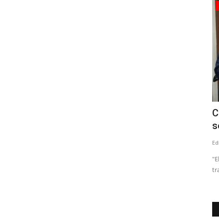
Tribunales
vo
(VIDEO) Prisión preventiva para dos
C
imputados por crimen...
s
Editora
Mayo 18, 2026
524
Ed
Club Herrera
Los hechos ocurrieron en abril del año pasado en la vía
"E
pública
tr