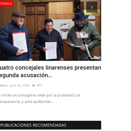
Política
Policial
uatro concejales linarenses presentan
(AUDIO) Pe
egunda acusación...
estado grav
itora
Julio 29, 2026
397
Editora
Mayo 28, 
l rol de un concejal es velar por la probidad y la
Ayer, a eso de la
ansparencia, y ante auditorías...
debieron atender 
PUBLICACIONES RECOMENDADAS