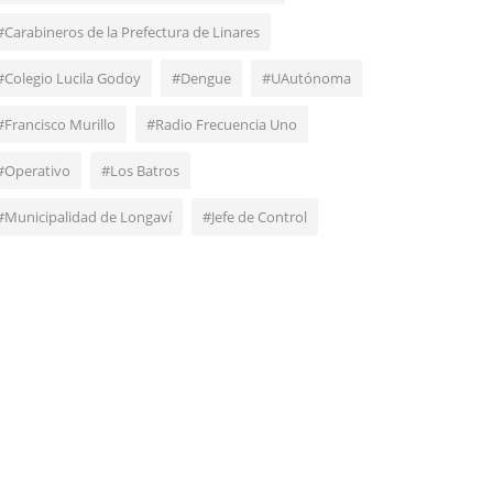
#Carabineros de la Prefectura de Linares
#Colegio Lucila Godoy
#Dengue
#UAutónoma
#Francisco Murillo
#Radio Frecuencia Uno
#Operativo
#Los Batros
#Municipalidad de Longaví
#Jefe de Control