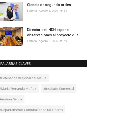
Ciencia de segundo orden
Editora
Agosto 6, 2026
58
Director del INDH expone
observaciones al proyecto que...
Editora
Agosto 6, 2026
49
PALABRAS CLAVES
#Defensoría Regional del Maule
#María Fernanda Muñoz
#Instituto Comercial
#Andrea García
#Departamento Comunal de Salud Linares