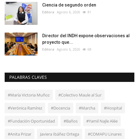
Ciencia de segundo orden
Editora
Agosto 6, 2026
81
Director del INDH expone observaciones al
proyecto que...
Editora
Agosto 6, 2026
68
PALABRAS CLAVES
#María Victoria Muñoz
#Colectivo Maule al Sur
#Verónica Ramírez
#Docencia
#Marcha
#Hospital
#Fundación Oportunidad
#Baños
#Yamil Najle Alée
#Anita Prizar
Javiera Ibáñez Ortega
#COMAPU Linares