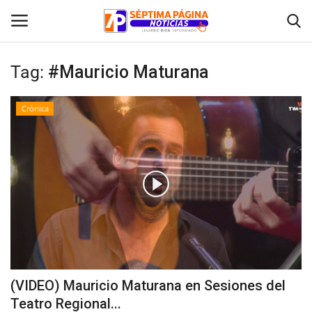
Tag:
#Mauricio Maturana
Inicio
Crónica
Crónica
Policial
Tribunales
Deporte
Política
(VIDEO) Mauricio Maturana en Sesiones del
Teatro Regional...
Espectáculos