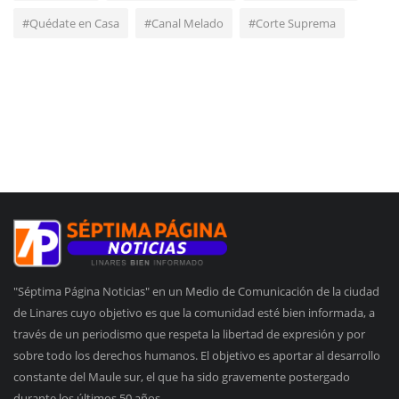
#Quédate en Casa
#Canal Melado
#Corte Suprema
"Séptima Página Noticias" en un Medio de Comunicación de la ciudad
de Linares cuyo objetivo es que la comunidad esté bien informada, a
través de un periodismo que respeta la libertad de expresión y por
sobre todo los derechos humanos. El objetivo es aportar al desarrollo
constante del Maule sur, el que ha sido gravemente postergado
durante los últimos 50 años.