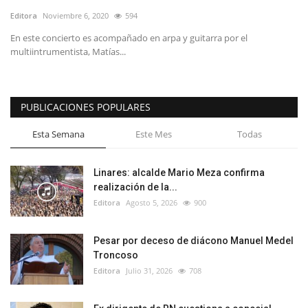
Editora
Noviembre 6, 2020
594
En este concierto es acompañado en arpa y guitarra por el
multiintrumentista, Matías...
PUBLICACIONES POPULARES
Esta Semana
Este Mes
Todas
Linares: alcalde Mario Meza confirma
realización de la...
Editora
Agosto 5, 2026
900
Pesar por deceso de diácono Manuel Medel
Troncoso
Editora
Julio 31, 2026
708