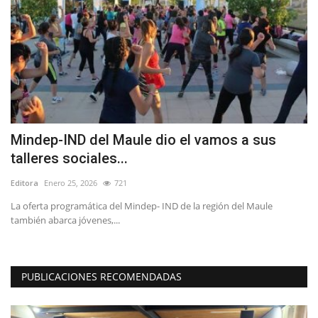
as
Mindep-IND del Maule dio el vamos a sus
C
talleres sociales...
Ed
Editora
Enero 25, 2026
721
La oferta programática del Mindep- IND de la región del Maule
también abarca jóvenes,...
PUBLICACIONES RECOMENDADAS