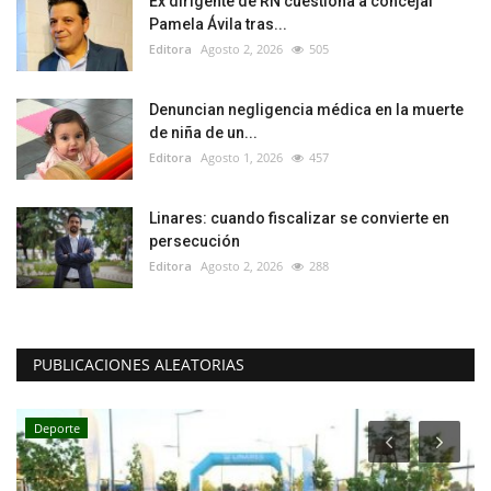
Ex dirigente de RN cuestiona a concejal
Pamela Ávila tras...
Editora
Agosto 2, 2026
505
Denuncian negligencia médica en la muerte
de niña de un...
Editora
Agosto 1, 2026
457
Linares: cuando fiscalizar se convierte en
persecución
Editora
Agosto 2, 2026
288
PUBLICACIONES ALEATORIAS
Deporte