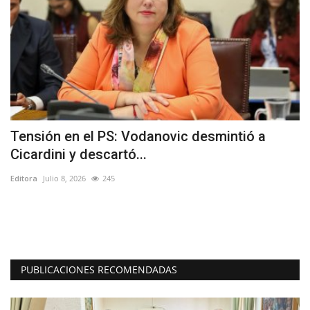
Tensión en el PS: Vodanovic desmintió a
(
Cicardini y descartó...
d
Editora
Julio 8, 2026
245
Ed
En
Bi
PUBLICACIONES RECOMENDADAS