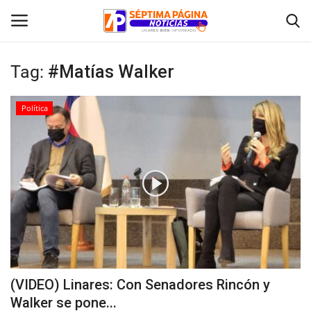
Tag:
#Matías Walker
Inicio
Política
Crónica
Policial
Tribunales
Deporte
Política
(VIDEO) Linares: Con Senadores Rincón y
Walker se pone...
Espectáculos