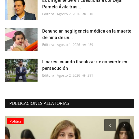
Ex dirigente de RN cuestiona a concejal
Pamela Ávila tras...
Editora
Agosto 2, 2026
510
Denuncian negligencia médica en la muerte
de niña de un...
Editora
Agosto 1, 2026
459
Linares: cuando fiscalizar se convierte en
persecución
Editora
Agosto 2, 2026
291
PUBLICACIONES ALEATORIAS
Política