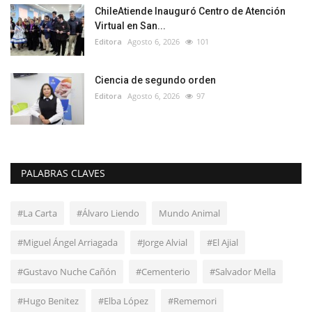
ChileAtiende Inauguró Centro de Atención
Virtual en San...
Editora
Agosto 6, 2026
101
Ciencia de segundo orden
Editora
Agosto 6, 2026
97
PALABRAS CLAVES
#La Carta
#Álvaro Liendo
Mundo Animal
#Miguel Ángel Arriagada
#Jorge Alvial
#El Ajial
#Gustavo Nuche Cañón
#Cementerio
#Salvador Mella
#Hugo Benitez
#Elba López
#Rememori