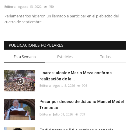
Editora
Agosto 13, 2022
450
Parlamentarios hicieron un llamado a participar en el plebiscito del
cuatro de septiembre...
PUBLICACIONES POPULARES
Esta Semana
Este Mes
Todas
Linares: alcalde Mario Meza confirma
realización de la...
Editora
Agosto 5, 2026
906
Pesar por deceso de diácono Manuel Medel
Troncoso
Editora
Julio 31, 2026
709