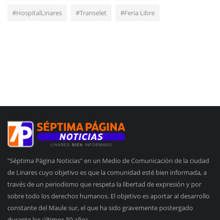
#HospitalLinares
#Transelet
#Feria Libre
"Séptima Página Noticias" en un Medio de Comunicación de la ciudad
de Linares cuyo objetivo es que la comunidad esté bien informada, a
través de un periodismo que respeta la libertad de expresión y por
sobre todo los derechos humanos. El objetivo es aportar al desarrollo
constante del Maule sur, el que ha sido gravemente postergado
durante los últimos 50 años.