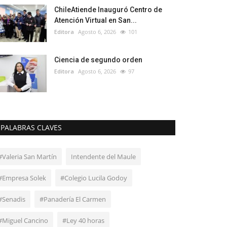
ChileAtiende Inauguró Centro de
Atención Virtual en San...
Editora
Agosto 6, 2026
101
Ciencia de segundo orden
Editora
Agosto 6, 2026
97
PALABRAS CLAVES
#Valeria San Martín
Intendente del Maule
#Empresa Solek
#Colegio Lucila Godoy
#Senadis
#Panadería El Carmen
#Miguel Cancino
#Ley 40 horas