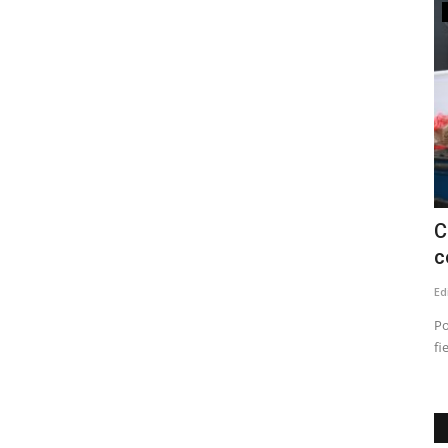
Tribunales
Juzgado condena a ex director de
C
.
Inteligencia del Ejército...
c
Editora
Julio 1, 2026
237
Ed
etic,
El INDH actúa como querellante en el caso, conocido como
Po
“Operación Topógrafo”,...
fi