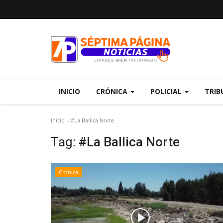
INICIO
CRÓNICA
POLICIAL
TRIB
Inicio
#La Ballica Norte
Tag:
#La Ballica Norte
Crónica