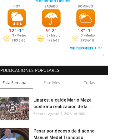
PUBLICACIONES POPULARES
Esta Semana
Este Mes
Todas
Linares: alcalde Mario Meza
confirma realización de la...
Editora
Agosto 5, 2026
906
Pesar por deceso de diácono
Manuel Medel Troncoso