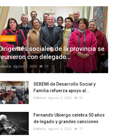
Crónica
Dirigentes sociales de la provincia se
reunieron con delegado...
Editora
Agosto 7, 2026
10
SEREMI de Desarrollo Social y
Familia refuerza apoyo al...
Editora
Agosto 6, 2026
95
Fernando Ubiergo celebra 50 años
de legado y grandes canciones
Editora
Agosto 6, 2026
75