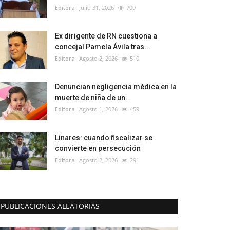
Editora
Julio 31, 2026
709
Ex dirigente de RN cuestiona a
concejal Pamela Ávila tras...
Editora
Agosto 2, 2026
510
Denuncian negligencia médica en la
muerte de niña de un...
Editora
Agosto 1, 2026
459
Linares: cuando fiscalizar se
convierte en persecución
Editora
Agosto 2, 2026
291
PUBLICACIONES ALEATORIAS