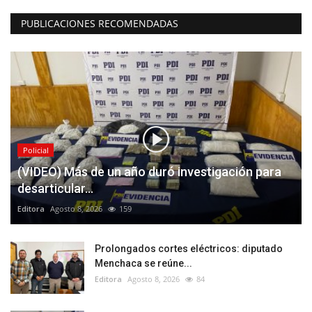
PUBLICACIONES RECOMENDADAS
Policial
(VIDEO) Más de un año duró investigación para
desarticular...
Editora
Agosto 8, 2026
159
Prolongados cortes eléctricos: diputado
Menchaca se reúne...
Editora
Agosto 8, 2026
84