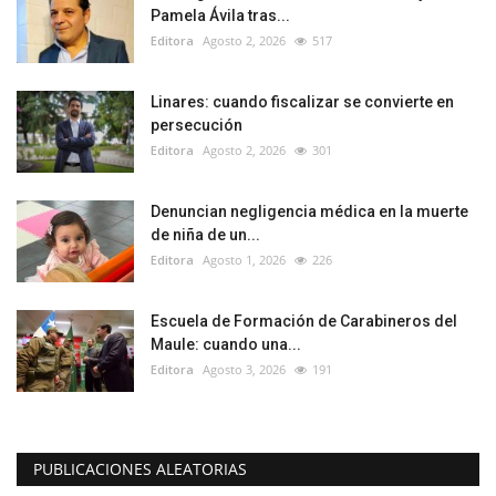
Pamela Ávila tras...
Editora
Agosto 2, 2026
517
Linares: cuando fiscalizar se convierte en
persecución
Editora
Agosto 2, 2026
301
Denuncian negligencia médica en la muerte
de niña de un...
Editora
Agosto 1, 2026
226
Escuela de Formación de Carabineros del
Maule: cuando una...
Editora
Agosto 3, 2026
191
PUBLICACIONES ALEATORIAS