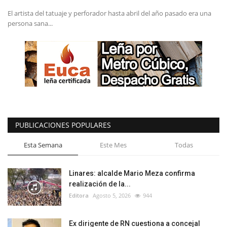
El artista del tatuaje y perforador hasta abril del año pasado era una
persona sana...
PUBLICACIONES POPULARES
Esta Semana
Este Mes
Todas
Linares: alcalde Mario Meza confirma
realización de la...
Editora
Agosto 5, 2026
944
Ex dirigente de RN cuestiona a concejal