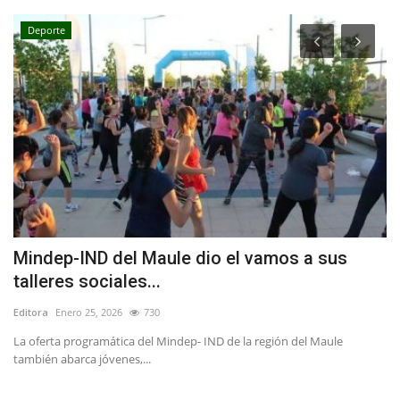
Deporte
Mindep-IND del Maule dio el vamos a sus
D
talleres sociales...
p
Editora
Enero 25, 2026
730
Ed
La oferta programática del Mindep- IND de la región del Maule
En
también abarca jóvenes,...
im