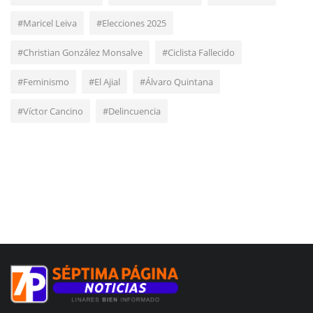
#Maricel Leiva
#Elecciones 2025
#Christian González Monsalve
#Ciclista Fallecido
#Feminismo
#El Ajial
#Álvaro Quintana
#Víctor Cancino
#Delincuencia