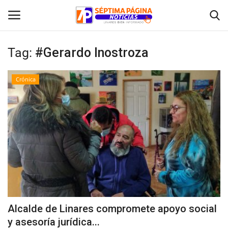
Tag:
#Gerardo Inostroza
Inicio
Crónica
Crónica
Policial
Tribunales
Deporte
Política
Alcalde de Linares compromete apoyo social
y asesoría jurídica...
Espectáculos