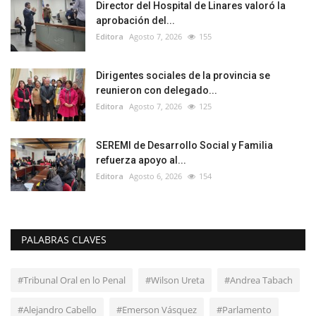
Director del Hospital de Linares valoró la
aprobación del...
Editora
Agosto 7, 2026
155
Dirigentes sociales de la provincia se
reunieron con delegado...
Editora
Agosto 7, 2026
125
SEREMI de Desarrollo Social y Familia
refuerza apoyo al...
Editora
Agosto 6, 2026
154
PALABRAS CLAVES
#Tribunal Oral en lo Penal
#Wilson Ureta
#Andrea Tabach
#Alejandro Cabello
#Emerson Vásquez
#Parlamento