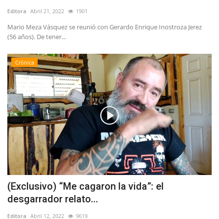
Editora
Abril 21, 2022
1901
Mario Meza Vásquez se reunió con Gerardo Enrique Inostroza Jerez
(56 años). De tener...
Crónica
(Exclusivo) “Me cagaron la vida”: el
desgarrador relato...
Editora
Abril 12, 2022
9619