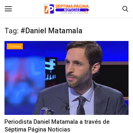
Tag:
#Daniel Matamala
Inicio
Crónica
Crónica
Policial
Tribunales
Deporte
Política
Periodista Daniel Matamala a través de
Séptima Página Noticias
Espectáculos