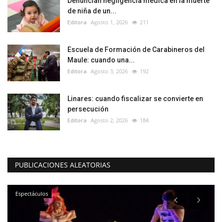
Denuncian negligencia médica en la muerte
de niña de un...
Editora
Agosto 1, 2026
211
Escuela de Formación de Carabineros del
Maule: cuando una...
Editora
Agosto 3, 2026
192
Linares: cuando fiscalizar se convierte en
persecución
Editora
Agosto 2, 2026
184
PUBLICACIONES ALEATORIAS
Espectáculos