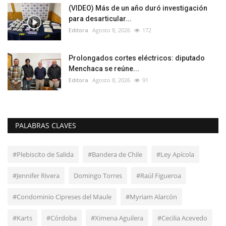
(VIDEO) Más de un año duró investigación
para desarticular...
Editora
Agosto 8, 2026
172
Prolongados cortes eléctricos: diputado
Menchaca se reúne...
Editora
Agosto 8, 2026
91
PALABRAS CLAVES
#Plebiscito de Salida
#Bandera de Chile
#Ley Apícola
#Jennifer Rivera
Domingo Torres
#Raúl Figueroa
#Condominio Cipreses del Maule
#Myriam Alarcón
#Karts
#Córdoba
#Ximena Aguilera
#Cecilia Acevedo