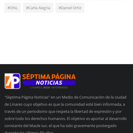
#ONL
#Carla Alegría
#Daniel Ortiz
"Séptima Página Noticias" en un Medio de Comunicación de la ciudad
de Linares cuyo objetivo es que la comunidad esté bien informada, a
través de un periodismo que respeta la libertad de expresión y por
sobre todo los derechos humanos. El objetivo es aportar al desarrollo
constante del Maule sur, el que ha sido gravemente postergado
durante los últimos 50 años.