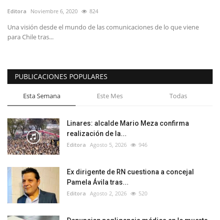
Editora
Noviembre 6, 2020
824
Una visión desde el mundo de las comunicaciones de lo que viene
para Chile tras...
PUBLICACIONES POPULARES
Esta Semana
Este Mes
Todas
Linares: alcalde Mario Meza confirma
realización de la...
Editora
Agosto 5, 2026
946
Ex dirigente de RN cuestiona a concejal
Pamela Ávila tras...
Editora
Agosto 2, 2026
520