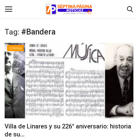
Tag:
#Bandera
Inicio
Crónica
Crónica
Policial
Tribunales
Deporte
Política
Villa de Linares y su 226° aniversario: historia
de su...
Espectáculos