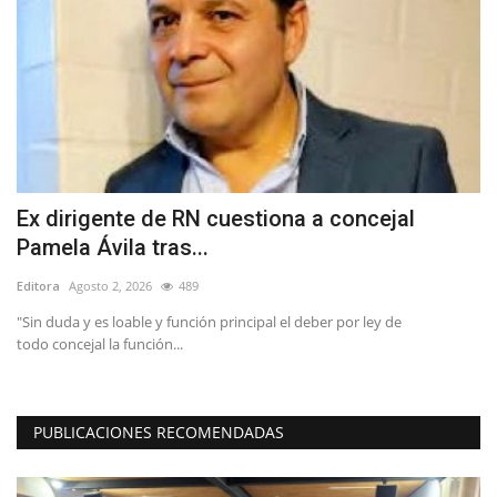
Ex dirigente de RN cuestiona a concejal
A
Pamela Ávila tras...
d
Editora
Agosto 2, 2026
489
Ed
"Sin duda y es loable y función principal el deber por ley de
"L
todo concejal la función...
reg
PUBLICACIONES RECOMENDADAS