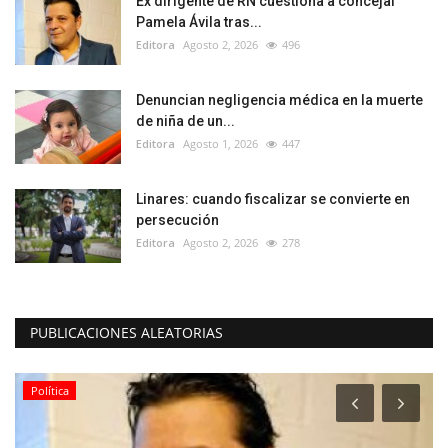
Ex dirigente de RN cuestiona a concejal
Pamela Ávila tras...
Editora
Agosto 2, 2026
496
Denuncian negligencia médica en la muerte
de niña de un...
Editora
Agosto 1, 2026
447
Linares: cuando fiscalizar se convierte en
persecución
Editora
Agosto 2, 2026
278
PUBLICACIONES ALEATORIAS
Política