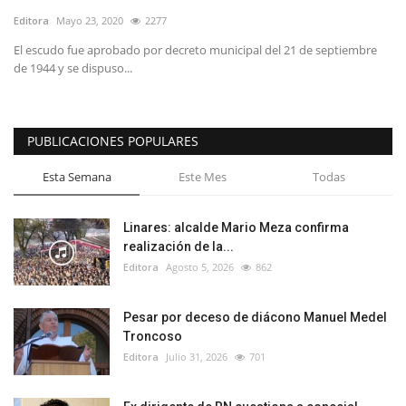
Editora
Mayo 23, 2020
2277
El escudo fue aprobado por decreto municipal del 21 de septiembre
de 1944 y se dispuso...
PUBLICACIONES POPULARES
Esta Semana
Este Mes
Todas
Linares: alcalde Mario Meza confirma
realización de la...
Editora
Agosto 5, 2026
862
Pesar por deceso de diácono Manuel Medel
Troncoso
Editora
Julio 31, 2026
701