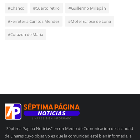
#Chanco
#Cuarto retiro
#Guillermo Millapán
#Ferretería Carlitos Méndez
#Motel Eclipse de Luna
#Corazón de María
"Séptima Página Noticias" en un Medio de Comunicación de la ciudad
de Linares cuyo objetivo es que la comunidad esté bien informada, a