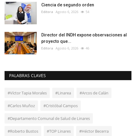
Ciencia de segundo orden
Editora
Agosto 6, 2026
54
Director del INDH expone observaciones al
proyecto que...
Editora
Agosto 6, 2026
46
PALABRAS CLAVES
#Víctor Tapia Morales
#Linarea
#Arcos de Calán
#Carlos Muñoz
#Cristóbal Campos
#Departamento Comunal de Salud de Linares
#Roberto Bustos
#TOP Linares
#Héctor Becerra