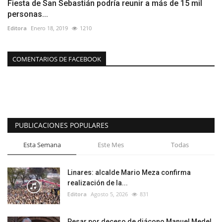
Fiesta de San Sebastián podría reunir a más de 15 mil
personas...
Editora
Enero 18, 2019
1210
COMENTARIOS DE FACEBOOK
PUBLICACIONES POPULARES
Esta Semana
Este Mes
Todas
Linares: alcalde Mario Meza confirma
realización de la...
Editora
Agosto 5, 2026
831
Pesar por deceso de diácono Manuel Medel