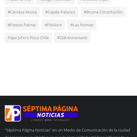
#Cerveza Ancoa
#Capilla Palacios
#Bruma Constitución
#Fiestas Patrias
#Floklore
#Las Ánimas
Papa John's Pizza Chile
#228 Aniversario
"Séptima Página Noticias" en un Medio de Comunicación de la ciudad