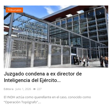
Tribunales
Juzgado condena a ex director de
B
Inteligencia del Ejército...
T
Editora
Julio 1, 2026
227
Ed
El INDH actúa como querellante en el caso, conocido como
Sa
“Operación Topógrafo”,...
sá