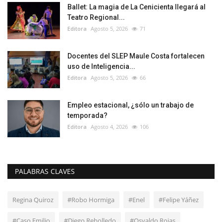
Ballet: La magia de La Cenicienta llegará al
Teatro Regional...
Editora
Agosto 5, 2026
71
Docentes del SLEP Maule Costa fortalecen
uso de Inteligencia...
Editora
Agosto 5, 2026
66
Empleo estacional, ¿sólo un trabajo de
temporada?
Editora
Agosto 4, 2026
106
PALABRAS CLAVES
Regina Quiroz
#Robo Hormiga
#Enel
#Felipe Yáñez
#Caso Emilio
#Diego Rebolledo
#Osvaldo Rojas