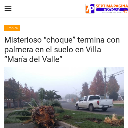
Crónica
Misterioso “choque” termina con
Inicio
palmera en el suelo en Villa
Crónica
“María del Valle”
Policial
Tribunales
Deporte
Política
Espectáculos