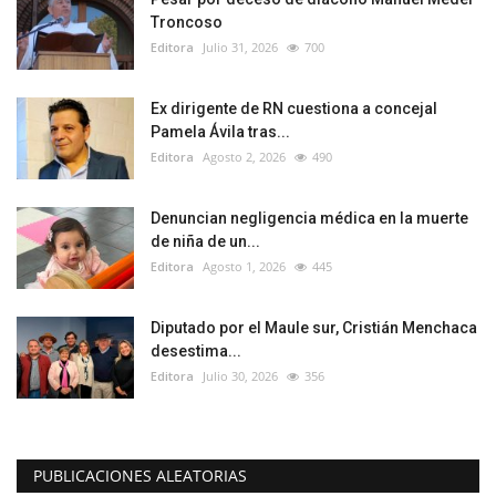
Troncoso
Editora
Julio 31, 2026
700
Ex dirigente de RN cuestiona a concejal
Pamela Ávila tras...
Editora
Agosto 2, 2026
490
Denuncian negligencia médica en la muerte
de niña de un...
Editora
Agosto 1, 2026
445
Diputado por el Maule sur, Cristián Menchaca
desestima...
Editora
Julio 30, 2026
356
PUBLICACIONES ALEATORIAS