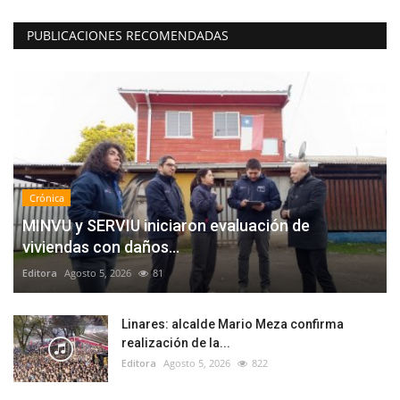
PUBLICACIONES RECOMENDADAS
Crónica
MINVU y SERVIU iniciaron evaluación de
viviendas con daños...
Editora
Agosto 5, 2026
81
Linares: alcalde Mario Meza confirma
realización de la...
Editora
Agosto 5, 2026
822