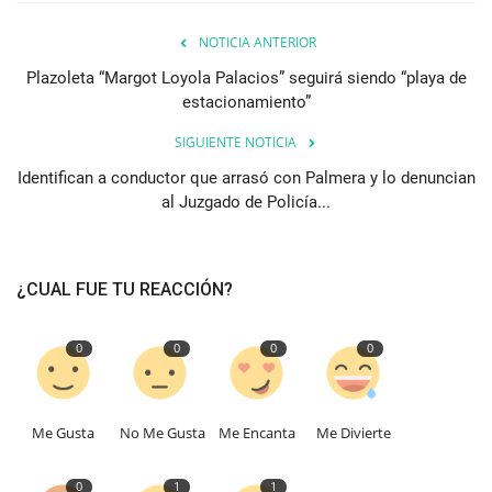
NOTICIA ANTERIOR
Plazoleta “Margot Loyola Palacios” seguirá siendo “playa de
estacionamiento”
SIGUIENTE NOTICIA
Identifican a conductor que arrasó con Palmera y lo denuncian
al Juzgado de Policía...
¿CUAL FUE TU REACCIÓN?
0
0
0
0
Me Gusta
No Me Gusta
Me Encanta
Me Divierte
0
1
1