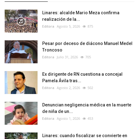
Linares: alcalde Mario Meza confirma
realización de la...
Editora
Agosto 5, 2026
875
Pesar por deceso de diácono Manuel Medel
Troncoso
Editora
Julio 31, 2026
705
Ex dirigente de RN cuestiona a concejal
Pamela Ávila tras...
Editora
Agosto 2, 2026
502
Denuncian negligencia médica en la muerte
de niña de un...
Editora
Agosto 1, 2026
453
Linares: cuando fiscalizar se convierte en