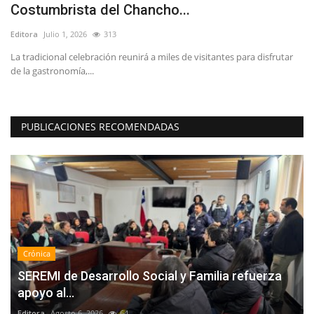
Costumbrista del Chancho...
d
Editora
Julio 1, 2026
313
Ed
La tradicional celebración reunirá a miles de visitantes para disfrutar
"L
de la gastronomía,...
reg
PUBLICACIONES RECOMENDADAS
Crónica
SEREMI de Desarrollo Social y Familia refuerza
apoyo al...
Editora
Agosto 6, 2026
64