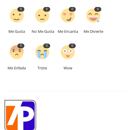
0
0
0
0
Me Gusta
No Me Gusta
Me Encanta
Me Divierte
0
0
0
Me Enfada
Triste
Wow