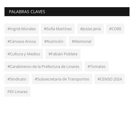
PALABRAS CLAVES
#Ingrid Morales
#Sofía Martínez
#Josías Jeria
#CORE
#Cerveza Ancoa
#Nutrición
#Memorial
#Cultura y Medios
#Fabián Poblete
#Carabineros de la Prefectura de Linares
#Tomates
#Sindicato
#Subsecretaria de Transportes
#CENSO 2024
PDI Linares