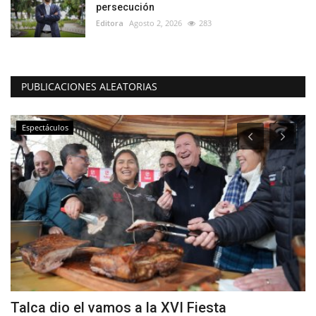
persecución
Editora
Agosto 2, 2026
283
PUBLICACIONES ALEATORIAS
Espectáculos
a
Talca dio el vamos a la XVI Fiesta
A