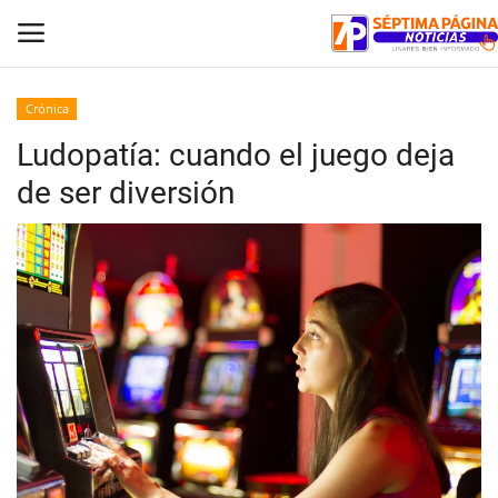
Crónica
Ludopatía: cuando el juego deja
Inicio
de ser diversión
Crónica
Policial
Tribunales
Deporte
Política
Espectáculos