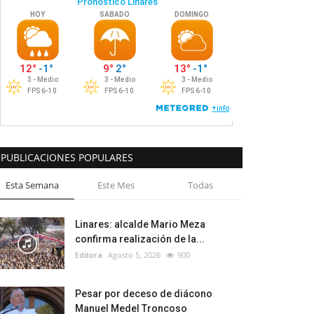
PUBLICACIONES POPULARES
Esta Semana
Este Mes
Todas
Linares: alcalde Mario Meza
confirma realización de la...
Editora
Agosto 5, 2026
900
Pesar por deceso de diácono
Manuel Medel Troncoso