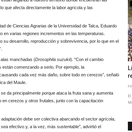
Policial
 lo que afecta directamente la labor agrícola y las
tad de Ciencias Agrarias de la Universidad de Talca, Eduardo
 en varias regiones incrementos en las temperaturas.
u desarrollo, reproducción y sobrevivencia, por lo que en el
”.
 alas manchadas (
Drosophila suzukii
). “Con el cambio
s están comenzando a serlo. Por ejemplo, la
 la
(VIDEO) Linares: incendio deja siete
L
á causando cada vez más daño, sobre todo en cerezos”, señaló
personas damnificadas
r
ica del Maule.
Editora
Mayo 16, 2026
1344
Ed
se da principalmente porque ataca la fruta sana y aumenta
 agosto, la
Entre los afectados está el reconocido docente y ex director
El
 en cerezos y otros frutales, junto con la capacitación
de la Biblioteca Pública...
Mu
adaptación debe ser colectiva abarcando el sector agrícola,
sea efectivo y, a la vez, más sustentable”, advirtió el