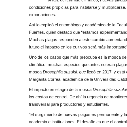
Crónica
condiciones propicias para instalarse y multiplicarse,
exportaciones.
Así lo explicó el entomólogo y académico de la Facul
Fuentes, quien destacó que “estamos experimentando
Muchas plagas responden a este cambio aumentando s
futuro el impacto en los cultivos será más importante
Uno de los casos que más preocupa es la mosca de
climático, muchas especies que antes no eran plaga
Agua que se va, nieve que falta:
mosca
Drosophila suzukii, que
llegó en 2017, y est
paradoja de un Maule...
Margarita Correa, académica de la Universidad Catól
Editora
Agosto 4, 2026
141
El impacto en el agro de la mosca
Drosophila suzukii
"Los datos actuales reflejan esta realidad. Al 3 de
los costos de control. De ahí la urgencia de monitoreo
cordillera registra...
transversal para productores y estudiantes.
“El surgimiento de nuevas plagas es permanente y la 
academia e instituciones. El desafío es que el control 