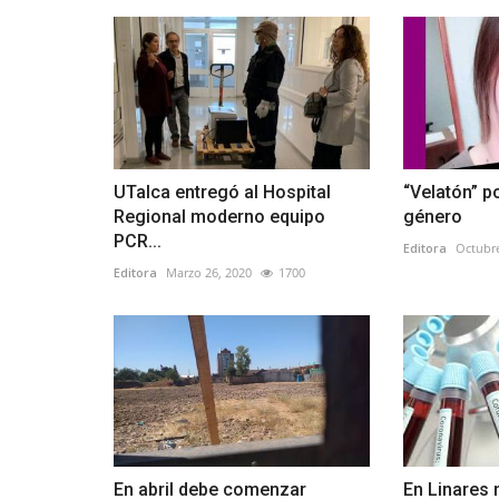
UTalca entregó al Hospital
“Velatón” po
Regional moderno equipo
género
PCR...
Editora
Octubre
Editora
Marzo 26, 2020
1700
En abril debe comenzar
En Linares