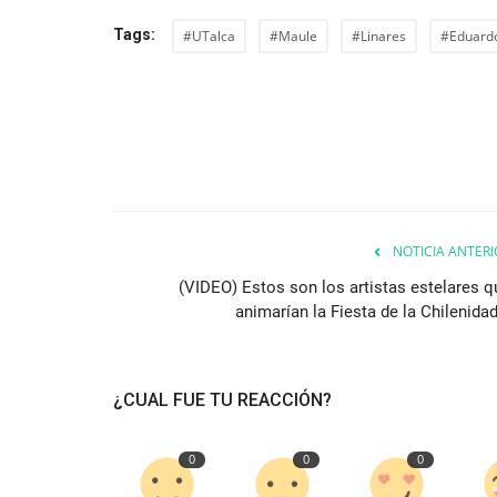
Tags:
#UTalca
#Maule
#Linares
#Eduardo
NOTICIA ANTERI
(VIDEO) Estos son los artistas estelares q
animarían la Fiesta de la Chilenidad
¿CUAL FUE TU REACCIÓN?
0
0
0