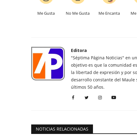
Me Gusta
No Me Gusta
Me Encanta
Me 
Editora
"Séptima Página Noticias" en u
objetivo es que la comunidad es
la libertad de expresión y por s
desarrollo constante del Maule 
últimos 50 años.
NOTICIAS RELACIONADAS