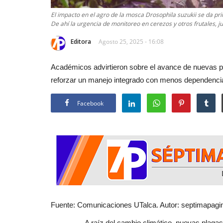
El impacto en el agro de la mosca Drosophila suzukii se da pr
De ahí la urgencia de monitoreo en cerezos y otros frutales, j
Editora
Agosto 25, 2025 - 16:08
Académicos advirtieron sobre el avance de nuevas p
reforzar un manejo integrado con menos dependencia
Facebook
Fuente: Comunicaciones UTalca. Autor: septimapagin
A raíz del cambio climático, nuevas plagas están