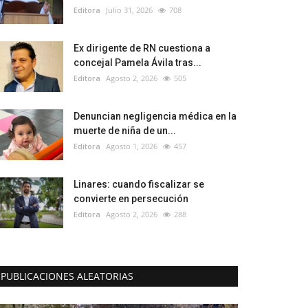
Editora
Julio 31, 2026
708
Ex dirigente de RN cuestiona a
concejal Pamela Ávila tras...
Editora
Agosto 2, 2026
505
Denuncian negligencia médica en la
muerte de niña de un...
Editora
Agosto 1, 2026
457
Linares: cuando fiscalizar se
convierte en persecución
Editora
Agosto 2, 2026
288
PUBLICACIONES ALEATORIAS