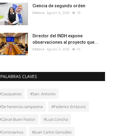
Ciencia de segundo orden
Editora
Agosto 6, 2026
78
Director del INDH expone
observaciones al proyecto que...
Editora
Agosto 6, 2026
65
PALABRAS CLAVES
#Cauquenes
#San. Antonio
#De herencia campesina
#Federico Errázuriz
#Cárcel Buen Pastor
#Luis Concha
#Coronavirus
#Juan Carlos González