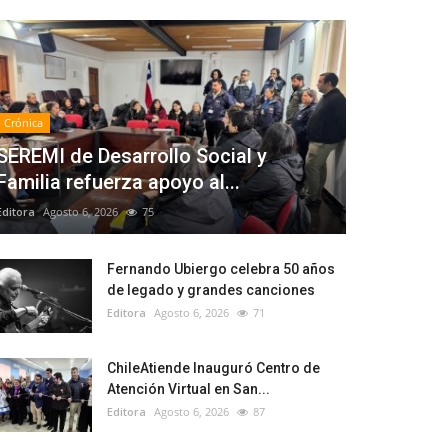
Crónica
SEREMI de Desarrollo Social y
Familia refuerza apoyo al...
Editora
Agosto 6, 2026
75
Fernando Ubiergo celebra 50 años
de legado y grandes canciones
Editora
Agosto 6, 2026
71
ChileAtiende Inauguró Centro de
Atención Virtual en San...
Editora
Agosto 6, 2026
87