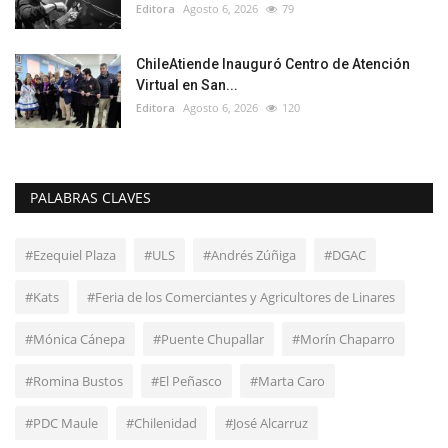
Editora
Agosto 6, 2026
79
ChileAtiende Inauguró Centro de Atención
Virtual en San...
Editora
Agosto 6, 2026
120
PALABRAS CLAVES
#Ezequiel Plaza
#ULS
#Andrés Zúñiga
#DGAC
#Kats
#Feria de los Comerciantes y Agricultores de Linares
#Mónica Cánepa
#Puente Chupallar
#Morín Chaparro
#Romina Bustos
#El Peñasco
#Marta Caro
#PDC Maule
#Chilenidad
#José Alcarruz