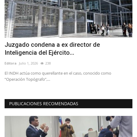
a
Juzgado condena a ex director de
T
Inteligencia del Ejército...
C
Editora
Julio 1, 2026
238
Ed
El INDH actúa como querellante en el caso, conocido como
La
“Operación Topógrafo”,...
de
PUBLICACIONES RECOMENDADAS