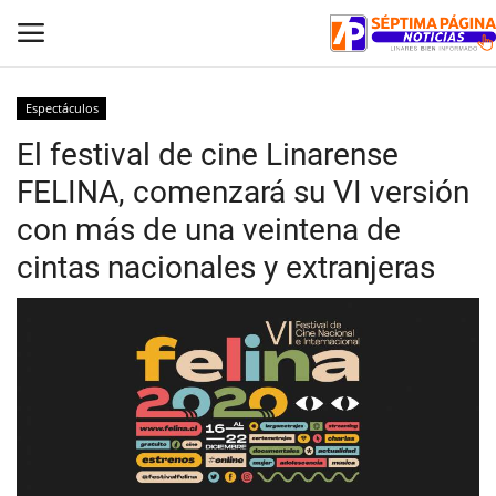
Espectáculos
El festival de cine Linarense
Inicio
FELINA, comenzará su VI versión
Crónica
con más de una veintena de
cintas nacionales y extranjeras
Policial
Tribunales
Deporte
Política
Espectáculos