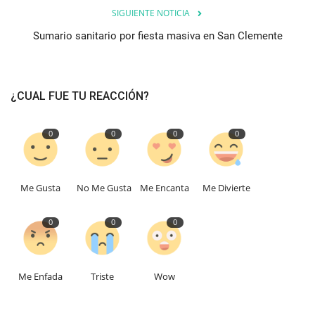
SIGUIENTE NOTICIA
Sumario sanitario por fiesta masiva en San Clemente
¿CUAL FUE TU REACCIÓN?
0
0
0
0
Me Gusta
No Me Gusta
Me Encanta
Me Divierte
0
0
0
Me Enfada
Triste
Wow