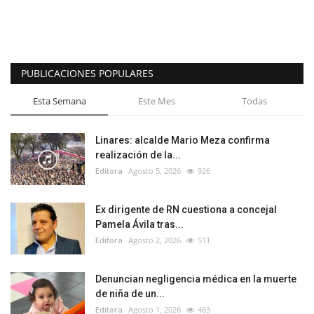
PUBLICACIONES POPULARES
Esta Semana
Este Mes
Todas
Linares: alcalde Mario Meza confirma
realización de la...
Editora
Agosto 5, 2026
926
Ex dirigente de RN cuestiona a concejal
Pamela Ávila tras...
Editora
Agosto 2, 2026
511
Denuncian negligencia médica en la muerte
de niña de un...
Editora
Agosto 1, 2026
463