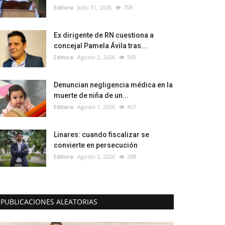
Editora
Julio 31, 2026
708
Ex dirigente de RN cuestiona a
concejal Pamela Ávila tras...
Editora
Agosto 2, 2026
505
Denuncian negligencia médica en la
muerte de niña de un...
Editora
Agosto 1, 2026
457
Linares: cuando fiscalizar se
convierte en persecución
Editora
Agosto 2, 2026
288
PUBLICACIONES ALEATORIAS