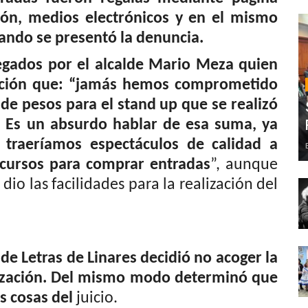
ión, medios electrónicos y en el mismo
 cuando se presentó la denuncia.
egados por el alcalde Mario Meza quien
ción que:
“jamás hemos com
prometido
 de pesos para el
s
tand
u
p que se realizó
. E
s un absurdo hablar de esa suma, ya
 traeríamos espectáculos de calidad a
recursos para comprar entradas
”, aunque
dio las facilidades para la realización del
de Letras de Linares decidió no acoger la
ización. Del mismo modo determinó que
s cosas del
juicio.