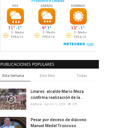
PUBLICACIONES POPULARES
Esta Semana
Este Mes
Todas
Linares: alcalde Mario Meza
confirma realización de la...
Editora
Agosto 5, 2026
895
Pesar por deceso de diácono
Manuel Medel Troncoso