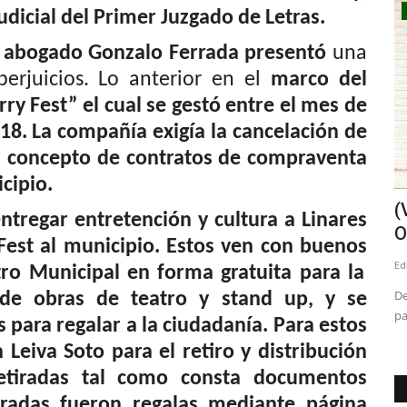
Deporte
dicial del Primer Juzgado de Letras.
el abogado Gonzalo Ferrada presentó
una
rjuicios. Lo anterior en el
marco del
y Fest” el cual se gestó entre el mes de
18. La compañía exigía la cancelación de
 concepto de contratos de compraventa
cipio.
concejal
(VIDEO) Los albirrojos apoyarán a la
D
entregar en
tretención y cultura a Linares
Orquesta Sinfónica...
f
Fest al municipio
. Estos
ven con buenos
Editora
Junio 11, 2026
299
Ed
tro M
unicipal en forma gratuita para la
 por ley de
Deportes Linares destinará parte de la recaudación del
La
 de obras de teatro y stand u
p, y
se
partido que disputará ante...
Bi
para regalar a la ciudadanía. Para estos
 Leiva Soto para el retiro y distribución
retiradas tal como consta documentos
tradas fueron regalas mediante página