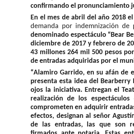
Política
confirmando el pronunciamiento ju
En el mes de abril del año 2018 
demanda por indemnización de pe
denominado espectáculo “Bear Berr
diciembre de 2017 y febrero de 20
43 millones
264
mil
500
pesos por
de entradas adquiridas por el muni
sur, Cristián
Ex dirigente de RN cuestiona a 
“
Alamiro Garrido, en su afán de 
..
Pamela Ávila tras...
presenta esta idea
del Bearberry 
Editora
Agosto 2, 2026
498
ojos la iniciativa. Entregan el
Tea
bstack.com/ titulado “Más
"Sin duda y es loable y función principal el deber
real
ización de los espectáculos
todo concejal la función...
comprometen en adquirir entradas 
efectos, designan al señor Agustín
de las entradas, las que son 
firmados ante notaria. Estas en