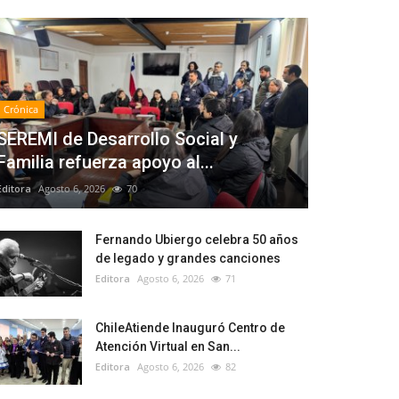
Crónica
SEREMI de Desarrollo Social y
Familia refuerza apoyo al...
Editora
Agosto 6, 2026
70
Fernando Ubiergo celebra 50 años
de legado y grandes canciones
Editora
Agosto 6, 2026
71
ChileAtiende Inauguró Centro de
Atención Virtual en San...
Editora
Agosto 6, 2026
82