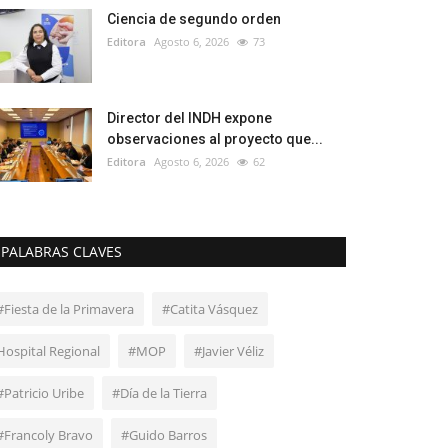
Ciencia de segundo orden
Editora
Agosto 6, 2026
73
Director del INDH expone
observaciones al proyecto que...
Editora
Agosto 6, 2026
62
PALABRAS CLAVES
#Fiesta de la Primavera
#Catita Vásquez
Hospital Regional
#MOP
#Javier Véliz
#Patricio Uribe
#Día de la Tierra
#Francoly Bravo
#Guido Barros