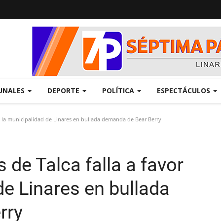
UNALES
DEPORTE
POLÍTICA
ESPECTÁCULOS
de la municipalidad de Linares en bullada demanda de Bear Berry
 de Talca falla a favor
de Linares en bullada
rry