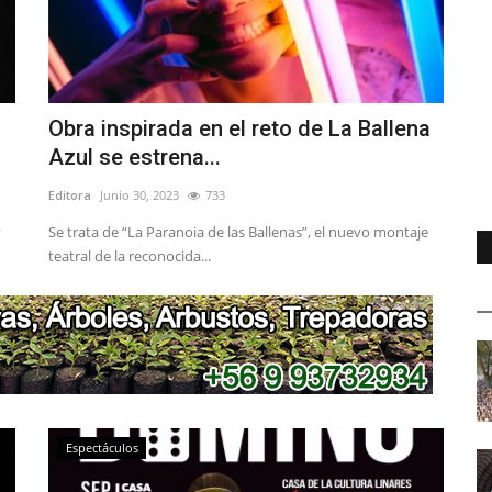
Obra inspirada en el reto de La Ballena
Azul se estrena...
Editora
Junio 30, 2023
733
y
Se trata de “La Paranoia de las Ballenas”, el nuevo montaje
teatral de la reconocida...
Espectáculos