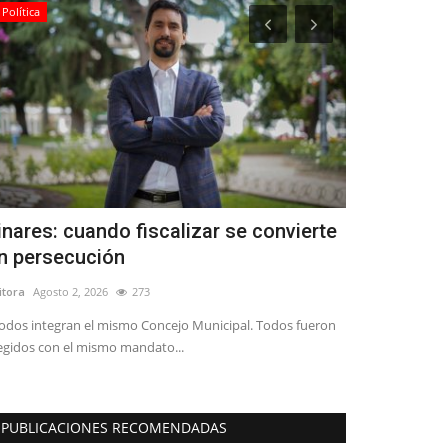
Política
Crónica
inares: cuando fiscalizar se convierte
¿Qué es la
n persecución
avanza hac
itora
Agosto 2, 2026
273
Editora
Agosto 3, 
odos integran el mismo Concejo Municipal. Todos fueron
Invisible al ojo
egidos con el mismo mandato...
nuevas posibilida
PUBLICACIONES RECOMENDADAS