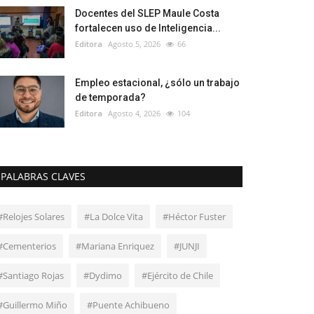
Docentes del SLEP Maule Costa
fortalecen uso de Inteligencia...
Editora
Agosto 5, 2026
66
Empleo estacional, ¿sólo un trabajo
de temporada?
Editora
Agosto 4, 2026
104
PALABRAS CLAVES
#Relojes Solares
#La Dolce Vita
#Héctor Fuster
#Cementerios
#Mariana Enriquez
#JUNJI
#Santiago Rojas
#Dydimo
#Ejército de Chile
#Guillermo Miño
#Puente Achibueno