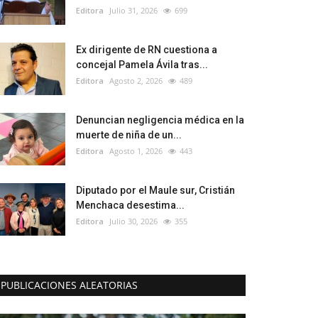
Editora
Julio 31, 2026
699
Ex dirigente de RN cuestiona a
concejal Pamela Ávila tras...
Editora
Agosto 2, 2026
489
Denuncian negligencia médica en la
muerte de niña de un...
Editora
Agosto 1, 2026
443
Diputado por el Maule sur, Cristián
Menchaca desestima...
Editora
Julio 30, 2026
355
PUBLICACIONES ALEATORIAS