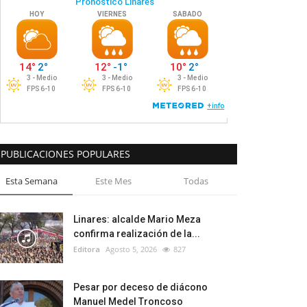
PUBLICACIONES POPULARES
Esta Semana
Este Mes
Todas
Linares: alcalde Mario Meza
confirma realización de la...
Editora
Agosto 5, 2026
827
Pesar por deceso de diácono
Manuel Medel Troncoso