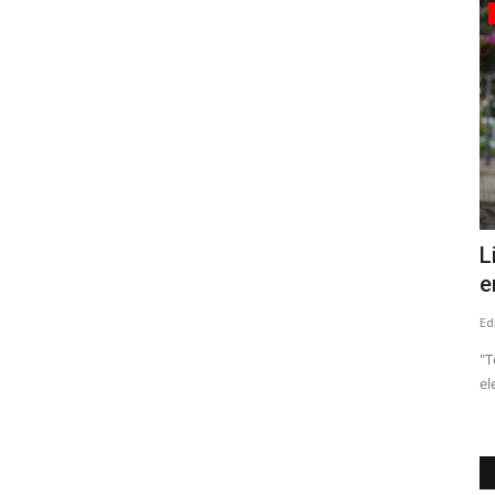
Tribunales
(VIDEO) Prisión preventiva para dos
L
imputados por crimen...
e
Editora
Mayo 18, 2026
521
Ed
Los hechos ocurrieron en abril del año pasado en la vía
"T
pública
el