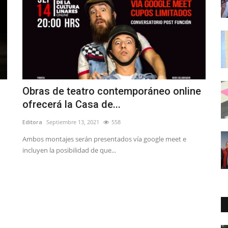
Obras de teatro contemporáneo online
ofrecerá la Casa de...
Editora
Septiembre 13, 2021
558
Ambos montajes serán presentados vía google meet e
incluyen la posibilidad de que...