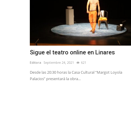
Sigue el teatro online en Linares
Editora
Septiembre 24, 2021
621
Desde las 20:30 horas la Casa Cultural “Margot Loyola
Palacios” presentará la obra...