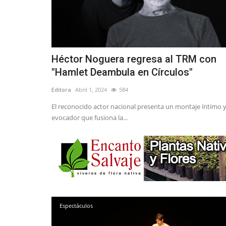
Héctor Noguera regresa al TRM con
"Hamlet Deambula en Círculos"
Editora
Abril 1, 2024
584
El reconocido actor nacional presenta un montaje íntimo 
evocador que fusiona la...
Espectáculos