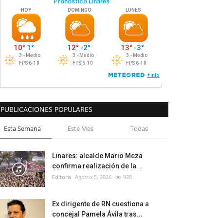
PUBLICACIONES POPULARES
Esta Semana
Este Mes
Todas
Linares: alcalde Mario Meza
confirma realización de la...
Editora
Agosto 5, 2026
928
Ex dirigente de RN cuestiona a
concejal Pamela Ávila tras...