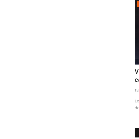
Política
 a la
Prolongados cortes eléctricos:
V
diputado Menchaca se reúne...
c
Editora
Agosto 8, 2026
52
Ed
ión del
Durante el encuentro, el parlamentario puso especial énfasis
Lo
en la situación de...
de