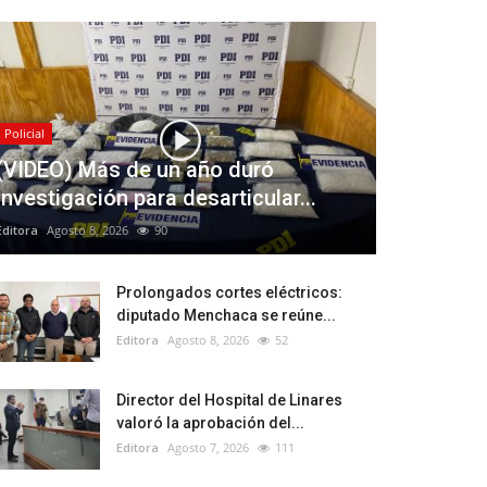
Policial
(VIDEO) Más de un año duró
investigación para desarticular...
Editora
Agosto 8, 2026
90
Prolongados cortes eléctricos:
diputado Menchaca se reúne...
Editora
Agosto 8, 2026
52
Director del Hospital de Linares
valoró la aprobación del...
Editora
Agosto 7, 2026
111