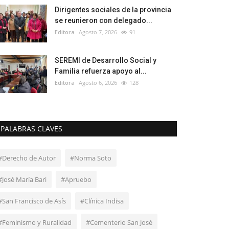
Dirigentes sociales de la provincia
se reunieron con delegado...
Editora
Agosto 7, 2026
91
SEREMI de Desarrollo Social y
Familia refuerza apoyo al...
Editora
Agosto 6, 2026
128
PALABRAS CLAVES
#Derecho de Autor
#Norma Soto
#José María Bari
#Apruebo
#San Francisco de Asís
#Clínica Indisa
#Feminismo y Ruralidad
#Cementerio San José