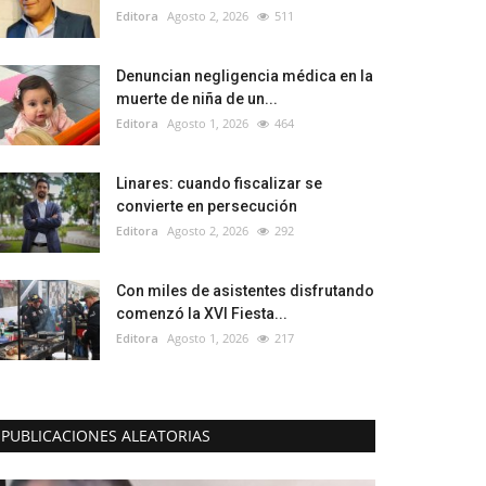
Editora
Agosto 2, 2026
511
Denuncian negligencia médica en la
muerte de niña de un...
Editora
Agosto 1, 2026
464
Linares: cuando fiscalizar se
convierte en persecución
Editora
Agosto 2, 2026
292
Con miles de asistentes disfrutando
comenzó la XVI Fiesta...
Editora
Agosto 1, 2026
217
PUBLICACIONES ALEATORIAS