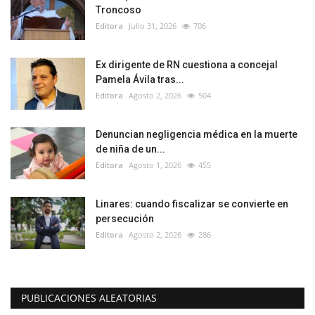
Troncoso
Editora
Julio 31, 2026
706
Ex dirigente de RN cuestiona a concejal
Pamela Ávila tras...
Editora
Agosto 2, 2026
504
Denuncian negligencia médica en la muerte
de niña de un...
Editora
Agosto 1, 2026
455
Linares: cuando fiscalizar se convierte en
persecución
Editora
Agosto 2, 2026
286
PUBLICACIONES ALEATORIAS