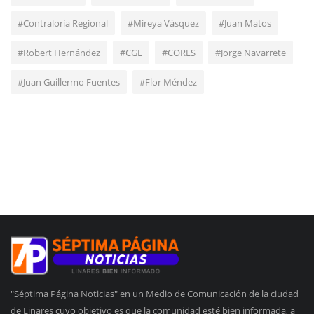
#Contraloría Regional
#Mireya Vásquez
#Juan Matos
#Robert Hernández
#CGE
#CORES
#Jorge Navarrete
#Juan Guillermo Fuentes
#Flor Méndez
"Séptima Página Noticias" en un Medio de Comunicación de la ciudad
de Linares cuyo objetivo es que la comunidad esté bien informada, a