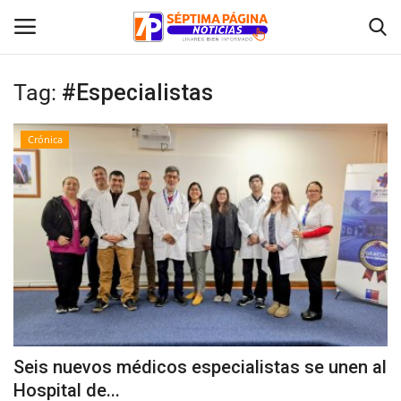
Tag:
#Especialistas
Inicio
Crónica
Crónica
Policial
Tribunales
Deporte
Política
Seis nuevos médicos especialistas se unen al
Hospital de...
Espectáculos