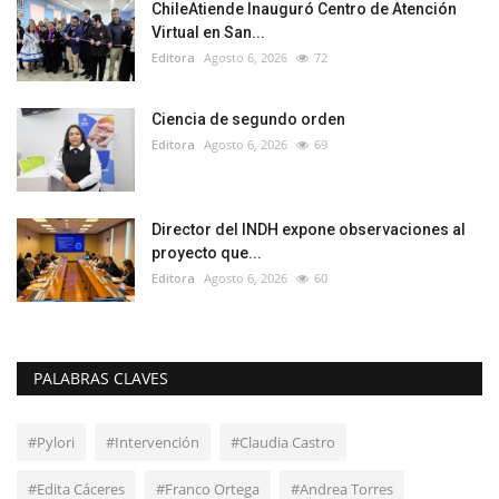
ChileAtiende Inauguró Centro de Atención
Virtual en San...
Editora
Agosto 6, 2026
72
Ciencia de segundo orden
Editora
Agosto 6, 2026
69
Director del INDH expone observaciones al
proyecto que...
Editora
Agosto 6, 2026
60
PALABRAS CLAVES
#Pylori
#Intervención
#Claudia Castro
#Edita Cáceres
#Franco Ortega
#Andrea Torres